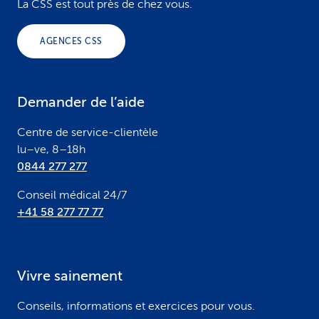
o
La CSS est tout près de chez vous.
o
AGENCES CSS
t
e
Demander de l’aide
r
Centre de service-clientèle
lu–ve, 8–18h
0844 277 277
Conseil médical 24/7
+41 58 277 77 77
Vivre sainement
Conseils, informations et exercices pour vous.