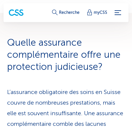
L
Recherche
myCSS
i
e
Quelle assurance
n
complémentaire offre une
s
protection judicieuse?
d
e
L’assurance obligatoire des soins en Suisse
s
couvre de nombreuses prestations, mais
e
elle est souvent insuffisante. Une assurance
r
complémentaire comble des lacunes
v