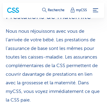
L
Recherche
myCSS
Prestations de maternité
i
e
Nous nous réjouissons avec vous de
n
l’arrivée de votre bébé. Les prestations de
s
l’assurance de base sont les mêmes pour
toutes les caisses-maladie. Les assurances
d
complémentaires de la CSS permettent de
e
couvrir davantage de prestations en lien
s
avec la grossesse et la maternité. Dans
e
myCSS, vous voyez immédiatement ce que
r
la CSS paie.
v