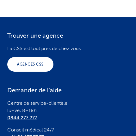
Trouver une agence
F
o
La CSS est tout près de chez vous.
o
AGENCES CSS
t
e
Demander de l’aide
r
Centre de service-clientèle
lu–ve, 8–18h
0844 277 277
Conseil médical 24/7