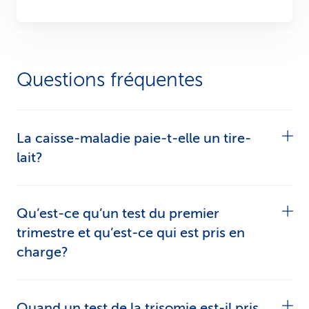
Questions fréquentes
La caisse-maladie paie-t-elle un tire-
lait?
Oui, l’assurance de base prend en charge une
Qu’est-ce qu’un test du premier
partie des coûts d’un tire-lait, mais uniquement
trimestre et qu’est-ce qui est pris en
sur la base d’une ordonnance médicale. Il doit y
charge?
avoir une raison médicale pour laquelle vous
avez besoin du tire-lait.
Le test du premier trimestre évalue le risque de
Quand un test de la trisomie est-il pris