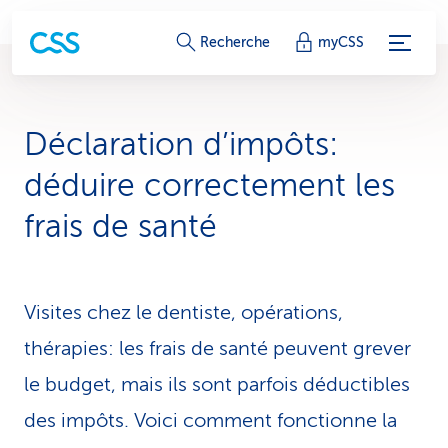
L
Recherche
myCSS
i
e
Déclaration d’impôts:
n
déduire correctement les
s
frais de santé
d
e
Visites chez le dentiste, opérations,
s
thérapies: les frais de santé peuvent grever
e
le budget, mais ils sont parfois déductibles
r
des impôts. Voici comment fonctionne la
v