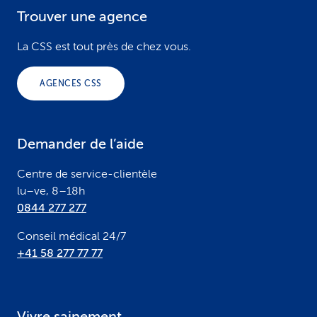
Trouver une agence
F
o
La CSS est tout près de chez vous.
o
AGENCES CSS
t
e
Demander de l’aide
r
Centre de service-clientèle
lu–ve, 8–18h
0844 277 277
Conseil médical 24/7
+41 58 277 77 77
Vivre sainement