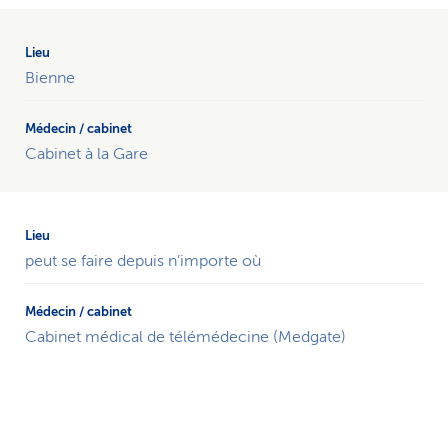
Les
2
cabinets
Bienne
médicaux
du
réseau
Cabinet à la Gare
de
santé
de
Bienne
triés
peut se faire depuis n’importe où
par
localité.
Cabinet médical de télémédecine (Medgate)