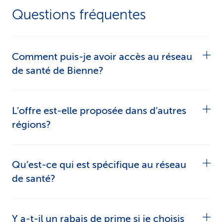
Questions fréquentes
Comment puis-je avoir accès au réseau
de santé de Bienne?
Toutes les personnes assurées à la CSS dans la
L’offre est-elle proposée dans d’autres
région de Bienne et ayant choisi le
modèle du
régions?
médecin de famille
ou le
modèle HMO
comme
assurance de base peuvent choisir le réseau de
Nous proposons des
réseaux de santé
dans
Qu’est-ce qui est spécifique au réseau
santé de Bienne.
plusieurs régions de Suisse et nous élargissons
de santé?
continuellement l’offre.
La collaboration en réseau améliore le suivi des
Y a-t-il un rabais de prime si je choisis