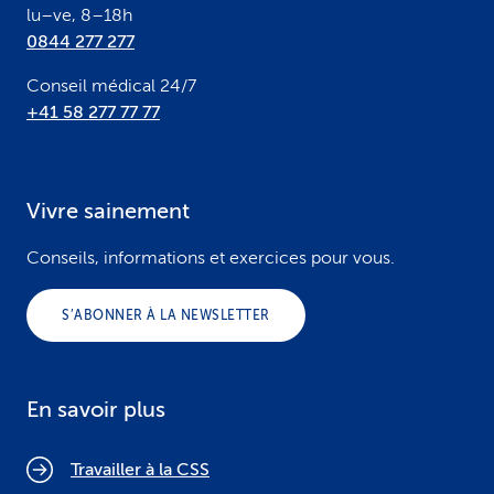
Première consultation téléphonique par un/e
lu–ve, 8–18h
professionnel/le de la santé
0844 277 277
Conseil médical 24/7
Bilan de santé gratuit et conseils
+41 58 277 77 77
personnalisés en matière de prévention
Accès plus rapide à la ou au spécialiste
Vivre sainement
adéquat/e
Conseils, informations et exercices pour vous.
S’ABONNER À LA NEWSLETTER
En savoir plus
Travailler à la CSS