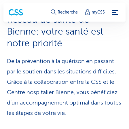
L
Recherche
myCSS
Réseau de santé de
i
Bienne: votre santé est
e
notre priorité
n
s
De la prévention à la guérison en passant
d
par le soutien dans les situations difficiles.
e
Grâce à la collaboration entre la CSS et le
s
Centre hospitalier Bienne, vous bénéficiez
d’un accompagnement optimal dans toutes
e
les étapes de votre vie.
r
v