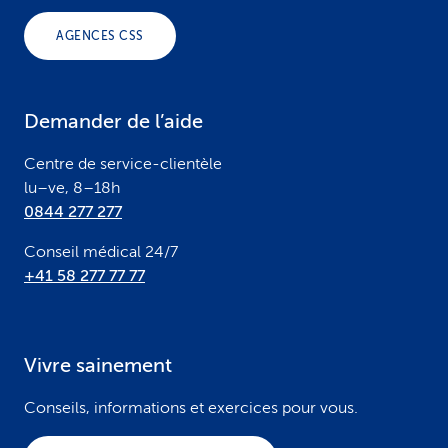
o
AGENCES CSS
t
e
Demander de l’aide
r
Centre de service-clientèle
lu–ve, 8–18h
0844 277 277
Conseil médical 24/7
+41 58 277 77 77
Vivre sainement
Conseils, informations et exercices pour vous.