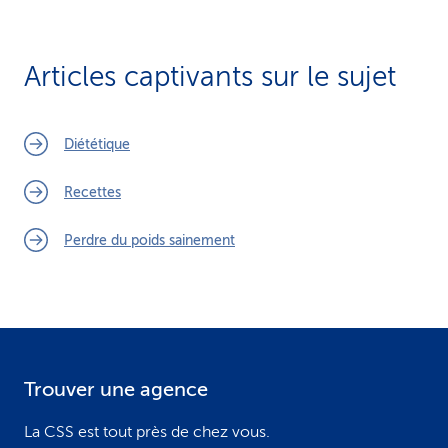
Articles captivants sur le sujet
Diététique
Recettes
Perdre du poids sainement
Trouver une agence
F
o
La CSS est tout près de chez vous.