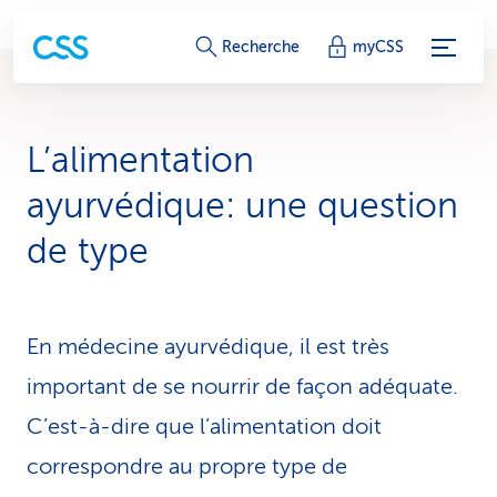
L
Recherche
myCSS
i
e
L’alimentation
n
ayurvédique: une question
s
de type
d
e
En médecine ayurvédique, il est très
s
important de se nourrir de façon adéquate.
e
C’est-à-dire que l’alimentation doit
r
correspondre au propre type de
v