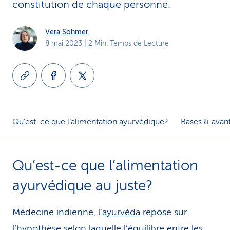
constitution de chaque personne.
i
c
Vera Sohmer
8 mai 2023
| 2 Min. Temps de Lecture
e
Qu’est-ce que l’alimentation ayurvédique?
Bases & avan
Qu’est-ce que l’alimentation
ayurvédique au juste?
Médecine indienne, l’
ayurvéda
repose sur
l’hypothèse selon laquelle l’équilibre entre les