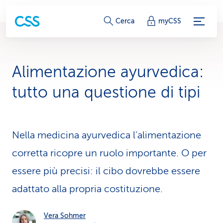
c
Cerca
myCSS
o
l
Alimentazione ayurvedica:
l
tutto una questione di tipi
e
g
Nella medicina ayurvedica l’alimentazione
a
corretta ricopre un ruolo importante. O per
m
essere più precisi: il cibo dovrebbe essere
e
adattato alla propria costituzione.
n
t
Vera Sohmer