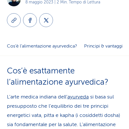
8 maggio 2023
| 2 Min. Tempo di Lettura
i
d
i
s
Cos’è l’alimentazione ayurvedica?
Principi & vantaggi
e
r
Cos’è esattamente
v
l’alimentazione ayurvedica?
i
L’arte medica indiana dell’
ayurveda
si basa sul
z
presupposto che l’equilibrio dei tre principi
i
energetici vata, pitta e kapha (i cosiddetti dosha)
o
sia fondamentale per la salute. L’alimentazione