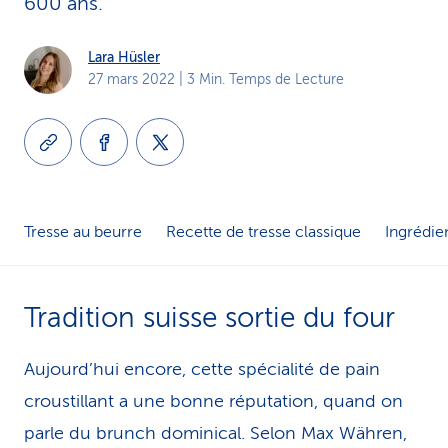
600 ans.
i
Lara Hüsler
c
27 mars 2022
| 3 Min. Temps de Lecture
e
Tresse au beurre
Recette de tresse classique
Ingrédie
Tradition suisse sortie du four
Aujourd’hui encore, cette spécialité de pain
croustillant a une bonne ré­pu­ta­tion, quand on
parle du brunch dominical. Selon Max Währen,