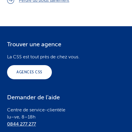
Perdre du poids sainement
Trouver une agence
F
o
La CSS est tout près de chez vous.
o
AGENCES CSS
t
e
Demander de l’aide
r
Centre de service-clientèle
lu–ve, 8–18h
0844 277 277