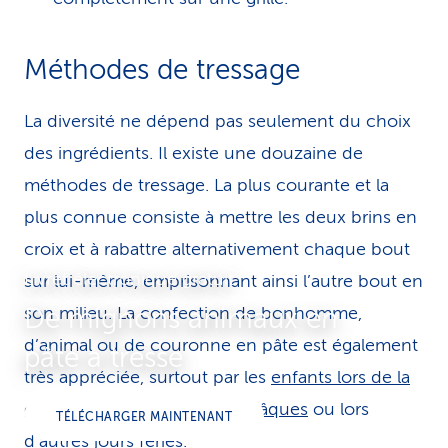
Méthodes de tressage
La diversité ne dépend pas seulement du choix
des ingrédients. Il existe une douzaine de
méthodes de tressage. La plus courante et la
plus connue consiste à mettre les deux brins en
croix et à rabattre alternativement chaque bout
Livret électronique gratuit
sur lui-même, emprisonnant ainsi l’autre bout en
son milieu. La confection de bonhomme,
De mignons ani­maux en
d’animal ou de couronne en pâte est également
pâte à tresse
très appréciée, surtout par les
enfants lors de la
confection de pâtisseries à Pâques
ou lors
TÉLÉCHARGER MAINTENANT
d’autres jours fériés.