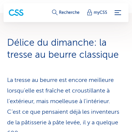
L
Recherche
myCSS
i
e
Délice du di­man­che: la
n
tresse au beurre classique
s
d
La tresse au beurre est encore meilleure
e
lorsqu’elle est fraîche et croustil­lan­te à
s
l’extérieur, mais moelleuse à l’intérieur.
e
C’est ce que pensaient déjà les inventeurs
r
de la pâtisserie à pâte levée, il y a quelque
v