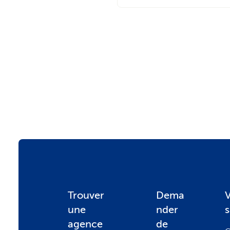
F
Trouver
Dema
V
une
nder
agence
de