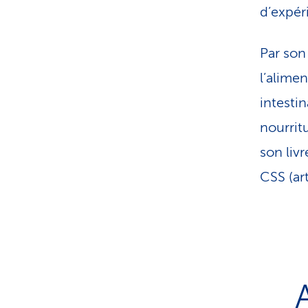
d’expér
Par son
l’alime
intesti
nourrit
son liv
CSS (ar