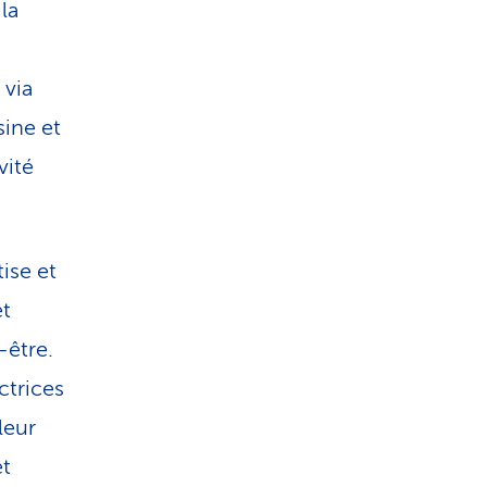
i
la
s
 via
t
sine et
vité
i
q
ise et
u
et
-être.
e
ctrices
leur
et