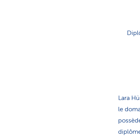
t
s
p
r
i
v
é
Dipl
s
Lara Hü
le doma
possède
diplôme