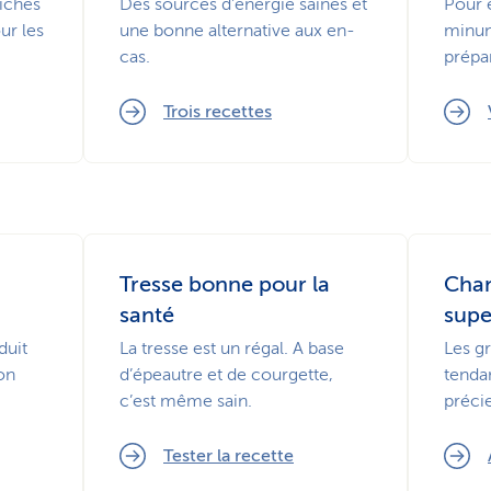
riches
Des sources d'énergie saines et
Pour 
ur les
une bonne alternative aux en-
minun
cas.
prépa
Trois recettes
Tresse bonne pour la
Chan
santé
supe
duit
La tresse est un régal. A base
Les g
on
d’épeautre et de courgette,
tenda
c’est même sain.
préci
Tester la recette