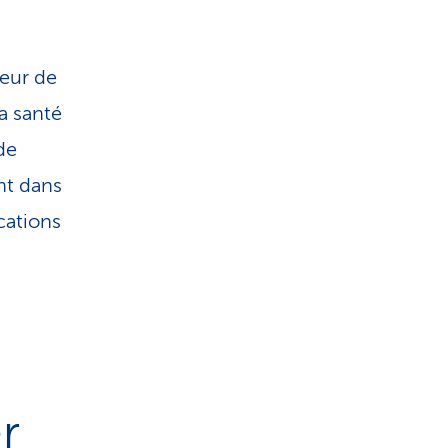
veur de
a santé
de
nt dans
cations
r