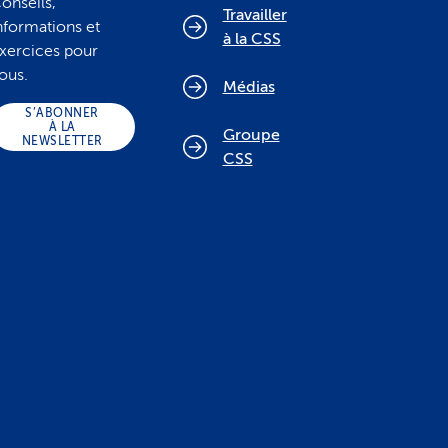
onseils,
Travailler
nformations et
à la CSS
xercices pour
ous.
Médias
S’ABONNER
À LA
Groupe
NEWSLETTER
CSS