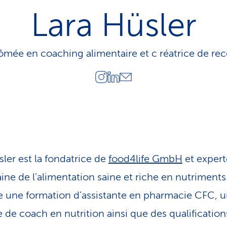
o
Lara Hüsler
n
a
c
t
ômée en coaching alimentaire et c réatrice de rec
i
f
sler est la fondatrice de
food4life GmbH
et expert
ine de l’alimentation saine et riche en nutriments.
 une formation d’assistante en pharmacie CFC, 
 de coach en nutrition ainsi que des qualification