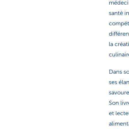
médecin
santé in
compéte
différe
la créa
culinair
Dans s
ses éla
savoureu
Son livr
et lect
aliment