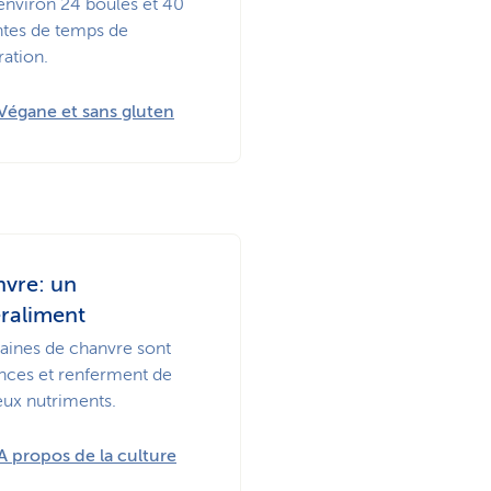
environ 24 boules et 40
tes de temps de
ration.
Végane et sans gluten
vre: un
raliment
raines de chanvre sont
nces et renferment de
eux nutriments.
A propos de la culture