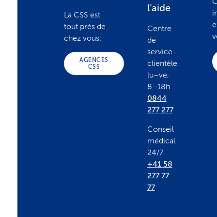
o
C
l’aide
i
La CSS est
o
e
tout près de
Centre
v
chez vous.
de
t
service-
AGENCES
clientèle
CSS
lu–ve,
e
8–18h
0844
r
277 277
Conseil
médical
24/7
+41 58
277 77
77