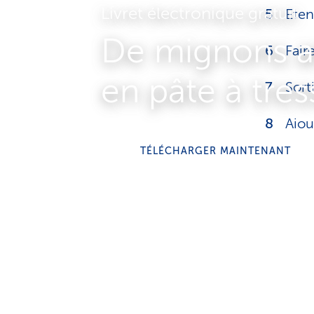
Livret électronique gratuit
Eten
De mignons a
Fair
en pâte à tres
Sorti
Ajou
envi
TÉLÉCHARGER MAINTENANT