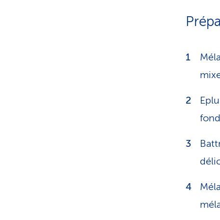
Prépa
Méla
mixe
Eplu
fond
Batt
déli
Méla
mél