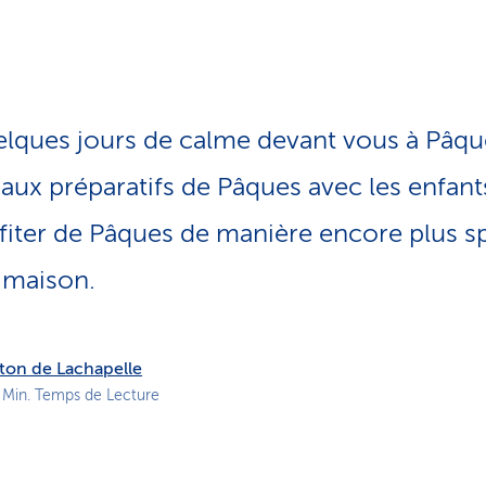
o
n
a
c
t
i
elques jours de calme devant vous à Pâq
f
ux préparatifs de Pâques avec les enfants
ter de Pâques de manière encore plus sp
s maison.
ton de Lachapelle
 Min. Temps de Lecture