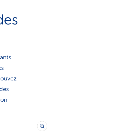
des
fants
cs
 pouvez
 des
lon