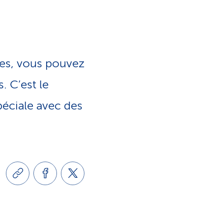
e
o
s
n
e
ues, vous pouvez
l
r
. C’est le
i
éciale avec des
v
n
i
g
c
u
e