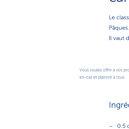
Le clas
Pâques.
Il vaut
Vous voulez offrir à vos p
en-cas et plairont à tous.
Ingré
0.5 