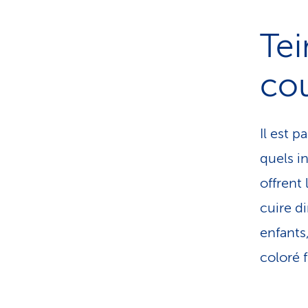
Tei
cou
Il est 
quels i
offrent 
cuire d
enfants
coloré f