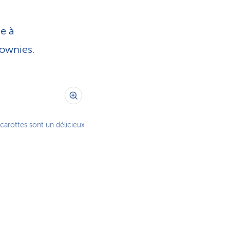
e à
rownies.
carottes sont un délicieux