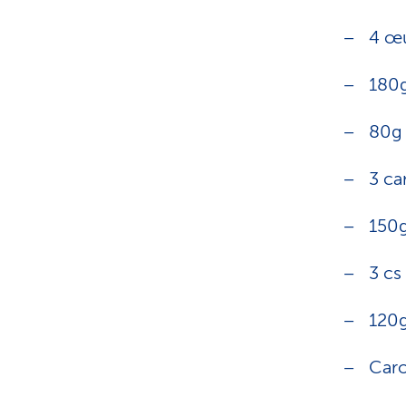
4 œ
180
80g 
3 ca
150g
3 cs
120g
Caro