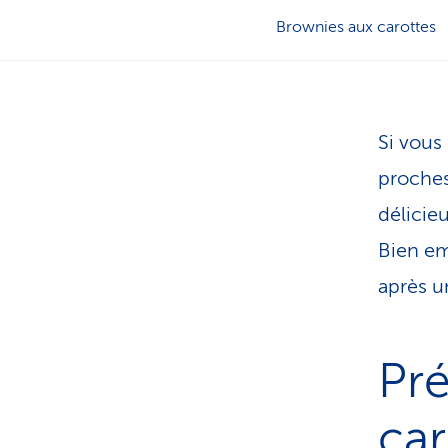
Brownies aux carottes
Si vous
proches
délicie
Bien em
après u
Pré
car