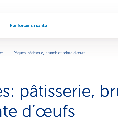
Renforcer sa santé
C
h
e
m
i
es
Pâques: pâtisserie, brunch et teinte d’œufs
n
d
e
n
a
s: pâtisserie, b
v
i
g
a
nte d’œufs
t
i