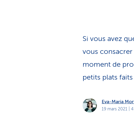
t
s
p
r
i
v
é
s
Si vous avez qu
vous consacrer a
moment de profi
petits plats fait
Eva-Maria Mor
19 mars 2021
| 4