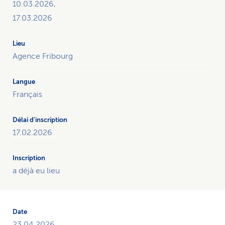
10.03.2026,
vue
17.03.2026
d’ensemble
de
tous
les
Agence Fribourg
cours
de
l’année
Français
sur
le
thème
17.02.2026
«Cultiver
la
résilience
parentale»
a déjà eu lieu
et
donne
la
possibilité
23.04.2026,