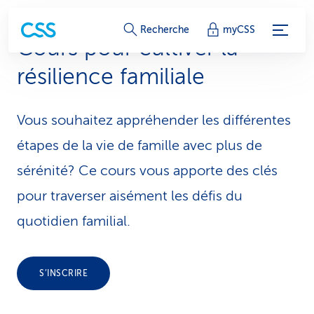
L
Recherche
myCSS
Cours pour cultiver la
i
résilience familiale
e
n
Vous souhaitez appréhender les différentes
s
étapes de la vie de famille avec plus de
d
sérénité? Ce cours vous apporte des clés
pour traverser aisément les défis du
e
quotidien familial.
s
e
S’INSCRIRE
r
v