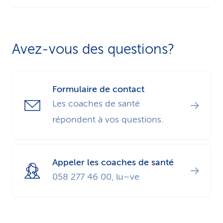
n’y a pas assez d’inscriptions, le cours n’aura pas
Oui. Comme le cours est structuré dans une
lieu. Les participant/es seront informés
logique de progression, il est judicieux de
suffisamment tôt.
Avez-vous des questions?
participer à toutes les soirées.
Formulaire de contact
Les coaches de santé
répondent à vos questions.
Appeler les coaches de santé
058 277 46 00, lu–ve