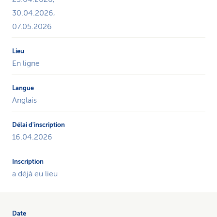
de
s’inscrire.
30.04.2026,
07.05.2026
En ligne
Anglais
16.04.2026
a déjà eu lieu