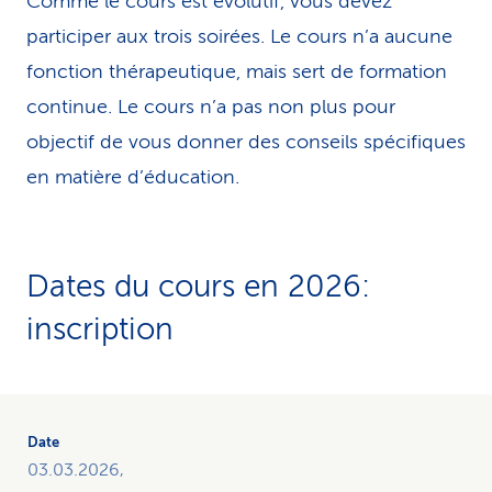
Comme le cours est évolutif, vous devez
participer aux trois soirées. Le cours n’a aucune
fonction thérapeutique, mais sert de formation
continue. Le cours n’a pas non plus pour
objectif de vous donner des conseils spécifiques
en matière d’éducation.
Dates du cours en 2026:
inscription
Le
tableau
présente
03.03.2026,
une