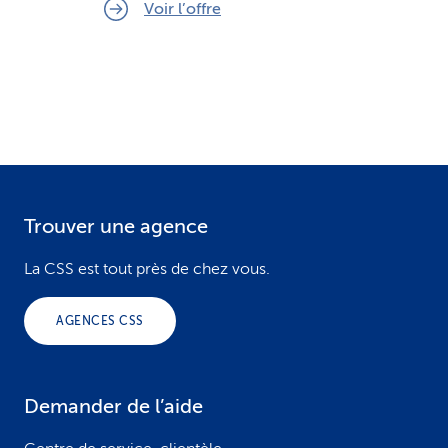
Voir l’offre
Trouver une agence
F
o
La CSS est tout près de chez vous.
o
AGENCES CSS
t
e
Demander de l’aide
r