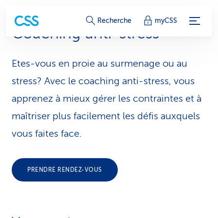
L
Recherche
myCSS
Coaching anti-stress
i
e
Etes-vous en proie au surmenage ou au
n
stress? Avec le coaching anti-stress, vous
s
apprenez à mieux gérer les contraintes et à
maîtriser plus facilement les défis auxquels
d
vous faites face.
e
s
PRENDRE RENDEZ-VOUS
e
r
v