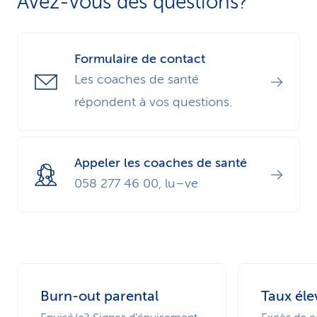
Avez-vous des questions?
paiement, sauf pour les offres de santé et le
second avis médical.
Formulaire de contact
Les coaches de santé
répondent à vos questions.
Appeler les coaches de santé
058 277 46 00, lu–ve
Burn-out parental
Taux éle