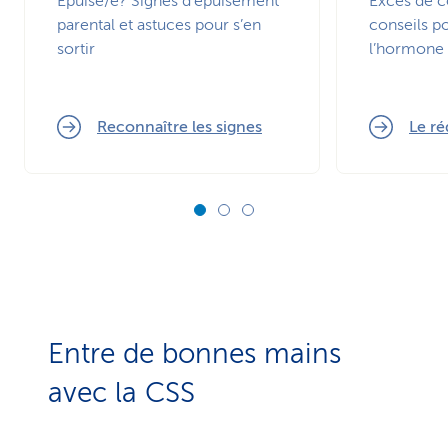
Epuisé/e? Signes d’épuisement
Excès de c
parental et astuces pour s’en
conseils po
sortir
l’hormone 
Reconnaître les signes
Le ré
Entre de bonnes mains
avec la CSS