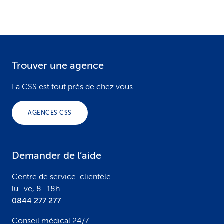
Trouver une agence
F
o
La CSS est tout près de chez vous.
o
AGENCES CSS
t
e
Demander de l’aide
r
Centre de service-clientèle
lu–ve, 8–18h
0844 277 277
Conseil médical 24/7