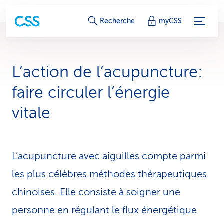
L
Recherche
myCSS
i
e
L’action de l’acupuncture:
n
faire circuler l’énergie
s
vitale
d
e
L’acupuncture avec aiguilles compte parmi
s
les plus célèbres méthodes thérapeutiques
e
chinoises. Elle consiste à soigner une
r
personne en régulant le flux énergétique
v