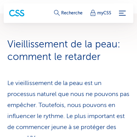
L
Recherche
myCSS
i
e
Vieillissement de la peau:
n
comment le retarder
s
d
Le vieillissement de la peau est un
e
processus naturel que nous ne pouvons pas
s
empêcher. Toutefois, nous pouvons en
e
influencer le rythme. Le plus important est
r
de commencer jeune à se protéger des
v