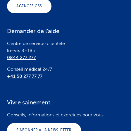
o
AGENCES CSS
t
e
Demander de l’aide
r
Centre de service-clientèle
lu–ve, 8–18h
0844 277 277
Conseil médical 24/7
+41 58 277 77 77
Vivre sainement
Conseils, informations et exercices pour vous.
S’ABONNER À LA NEWSLETTER