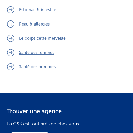
Estomac & intestins
Peau & allergies
Le corps cette merveille
Santé des femmes
Santé des hommes
Trouver une agence
F
o
La CSS est tout près de chez vous.