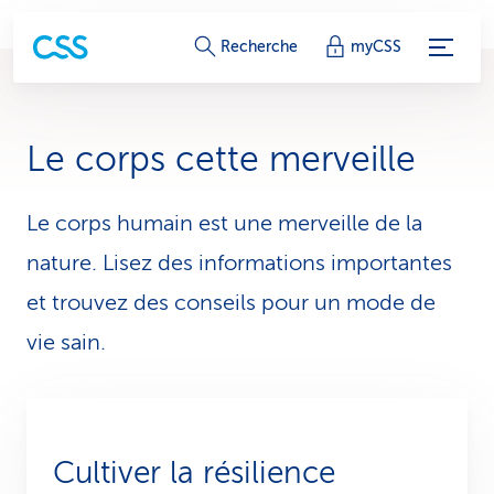
L
Recherche
myCSS
i
e
Le corps cette merveille
n
s
Le corps humain est une merveille de la
nature. Lisez des informations importantes
d
et trouvez des conseils pour un mode de
e
vie sain.
s
e
r
Cultiver la résilience
v