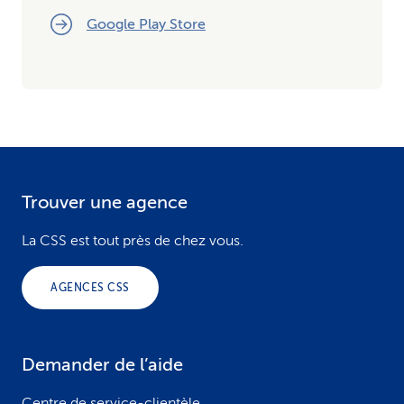
Google Play Store
Trouver une agence
F
o
La CSS est tout près de chez vous.
o
AGENCES CSS
t
e
Demander de l’aide
r
Centre de service-clientèle