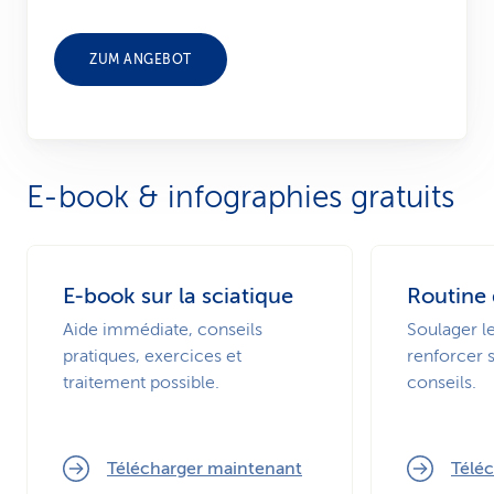
ZUM ANGEBOT
E-book & infographies gratuits
E-book sur la sciatique
Routine
Aide immédiate, conseils
Soulager l
pratiques, exercices et
renforcer 
traitement possible.
conseils.
Télécharger maintenant
Télé