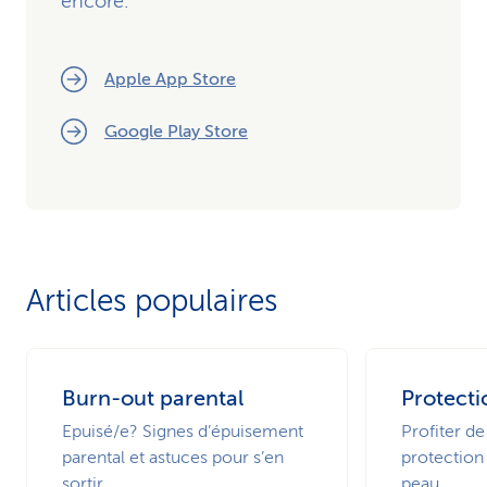
encore.
Apple App Store
Google Play Store
Articles populaires
Burn-out parental
Protecti
Epuisé/e? Signes d’épuisement
Profiter de
parental et astuces pour s’en
protection 
sortir
peau.