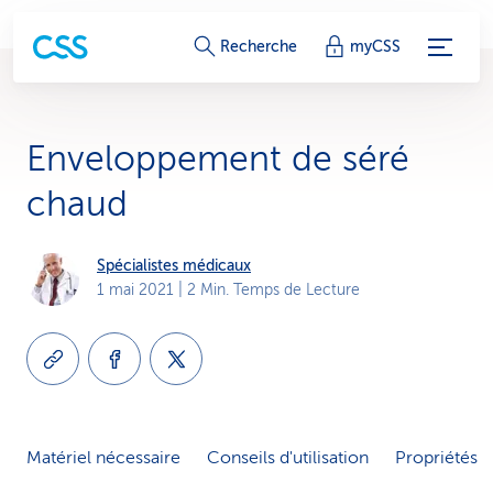
L
Recherche
myCSS
i
e
Enveloppement de séré
n
chaud
s
d
Spécialistes médicaux
1 mai 2021
| 2 Min. Temps de Lecture
e
s
e
r
Matériel nécessaire
Conseils d'utilisation
Propriétés
v