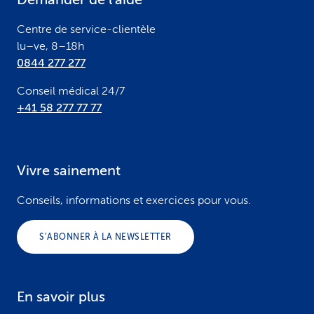
r
Centre de service-clientèle
lu–ve, 8–18h
0844 277 277
Conseil médical 24/7
+41 58 277 77 77
Vivre sainement
Conseils, informations et exercices pour vous.
S’ABONNER À LA NEWSLETTER
En savoir plus