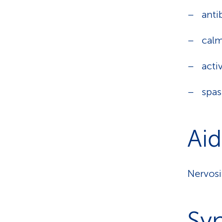
anti
cal
acti
spas
Aid
Nervosi
Sy