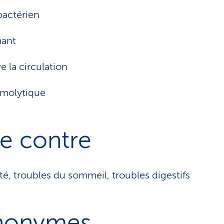
bactérien
mant
ve la circulation
molytique
e contre
té, troubles du sommeil, troubles digestifs
nonymes