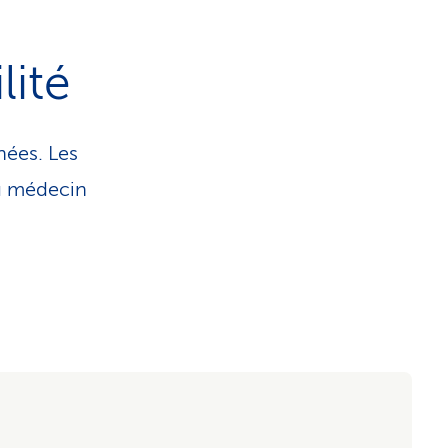
lité
nées. Les
du médecin