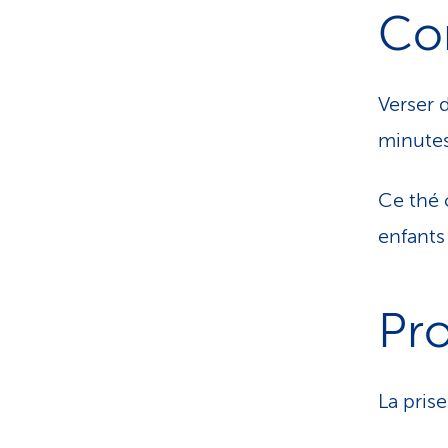
Con
Verser d
minutes
Ce thé 
enfants 
Pro
La pris