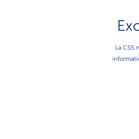
Exc
La CSS n
infor­ma­