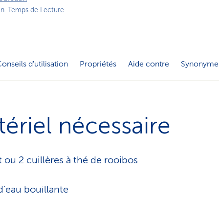
o
in. Temps de Lecture
n
a
c
t
i
onseils d'utilisation
Propriétés
Aide contre
Synonyme
f
ériel nécessaire
t ou 2 cuillères à thé de rooibos
d’eau bouillante