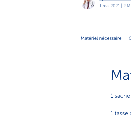
t
s
1 mai 2021
| 2 M
p
r
i
v
é
s
Matériel nécessaire
C
Mat
1 sache
1 tasse 