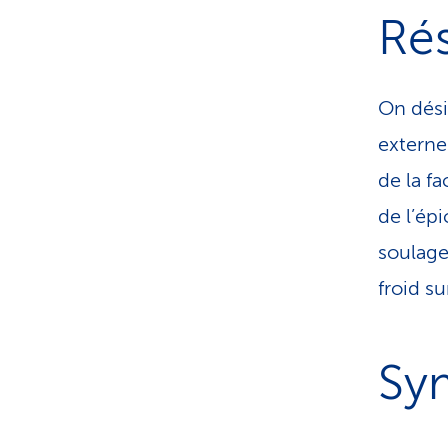
Ré
On dési
externe
de la f
de l’épi
soulage
froid s
Sy