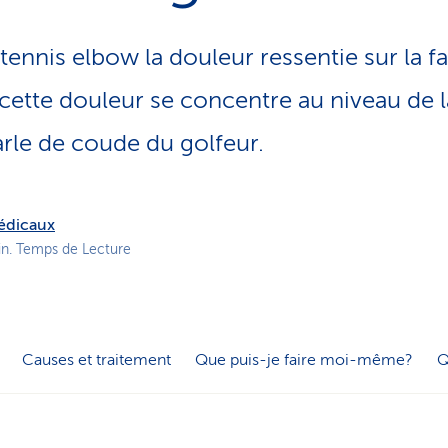
o
n
tennis elbow la douleur ressentie sur la f
a
c
cette douleur se concentre au niveau de l
t
i
rle de coude du golfeur.
f
médicaux
in. Temps de Lecture
Causes et traitement
Que puis-je faire moi-même?
Q