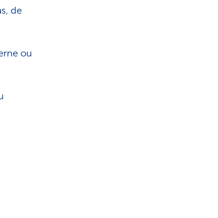
s, de
terne ou
u