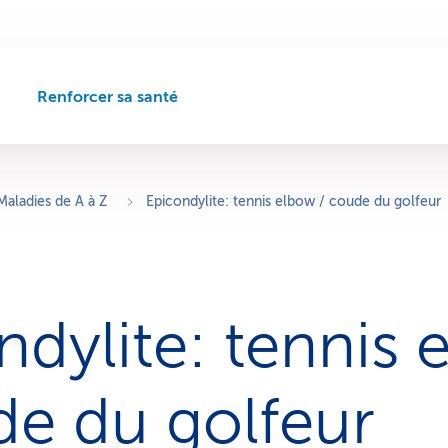
Renforcer sa santé
C
h
e
m
i
Maladies de A à Z
Epicondylite: tennis elbow / coude du golfeur
n
d
e
n
a
ndylite: tennis
v
i
g
a
de du golfeur
t
i