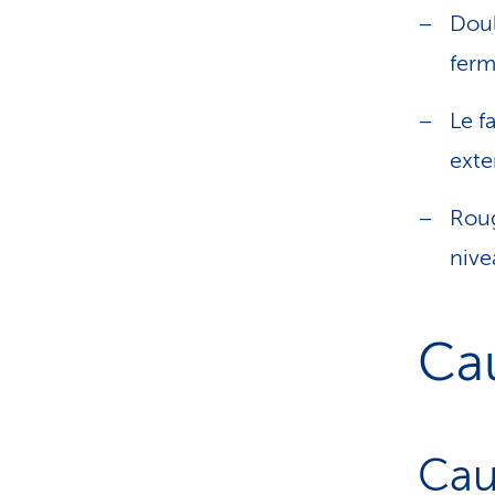
Doul
ferm
Le f
exte
Roug
nive
Cau
Cau