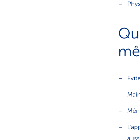
Phys
Que
mê
Evit
Main
Mén
L’ap
auss