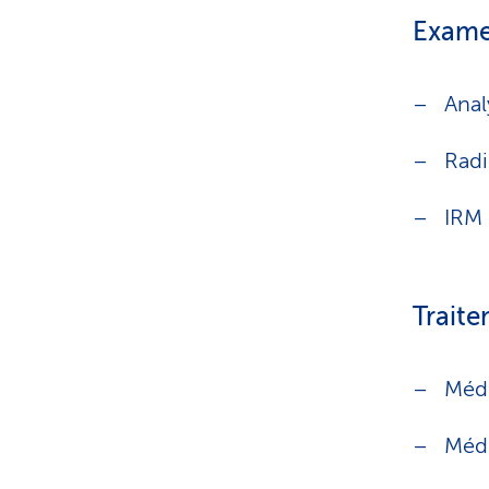
Exame
Anal
Radi
IRM 
Traite
Médi
Médi