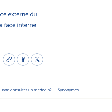
e
o
s
ace externe du
n
a face interne
e
l
r
i
v
n
i
g
c
uand consulter un médecin?
Synonymes
u
e