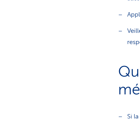
Appl
Veil
resp
Qu
mé
Si l