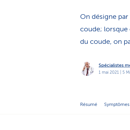
t
s
p
r
On désigne par 
i
v
é
coude; lorsque 
s
du coude, on pa
Spécialistes 
1 mai 2021
| 5 M
Résumé
Symptômes