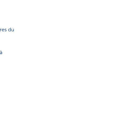
ires du
 à