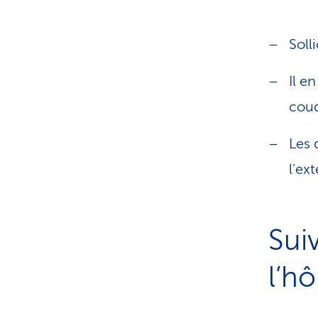
Soll
Il e
cou
Les 
l’ex
Sui
l’hô