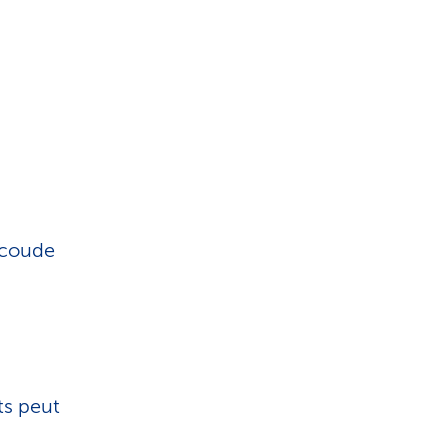
u coude
ts peut