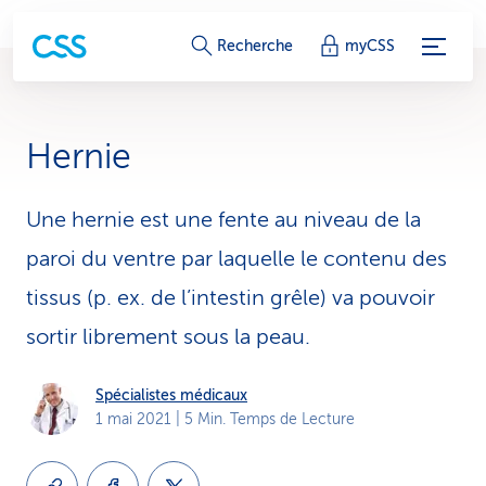
L
Recherche
myCSS
i
e
Hernie
n
s
Une hernie est une fente au niveau de la
paroi du ventre par laquelle le contenu des
d
tissus (p. ex. de l’intestin grêle) va pouvoir
e
sortir librement sous la peau.
s
e
Spécialistes médicaux
1 mai 2021
| 5 Min. Temps de Lecture
r
v