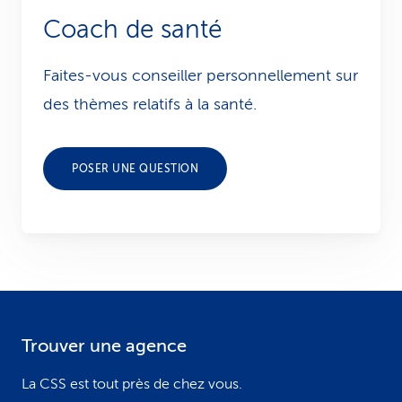
Coach de santé
Faites-vous conseiller personnellement sur
des thèmes relatifs à la santé.
POSER UNE QUESTION
Trouver une agence
F
o
La CSS est tout près de chez vous.