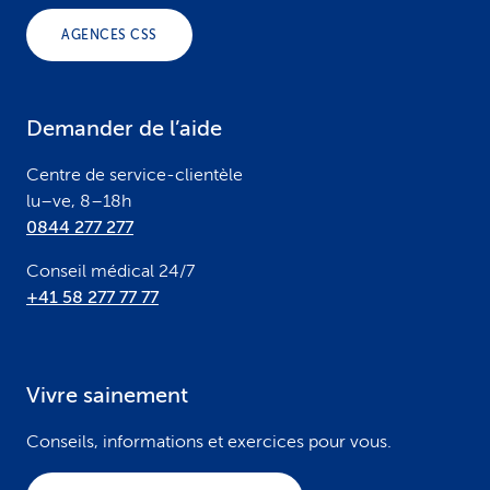
o
AGENCES CSS
t
e
Demander de l’aide
r
Centre de service-clientèle
lu–ve, 8–18h
0844 277 277
Conseil médical 24/7
+41 58 277 77 77
Vivre sainement
Conseils, informations et exercices pour vous.