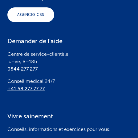
o
AGENCES CSS
t
e
Demander de l’aide
r
Centre de service-clientèle
lu–ve, 8–18h
0844 277 277
Conseil médical 24/7
+41 58 277 77 77
Vivre sainement
Conseils, informations et exercices pour vous.