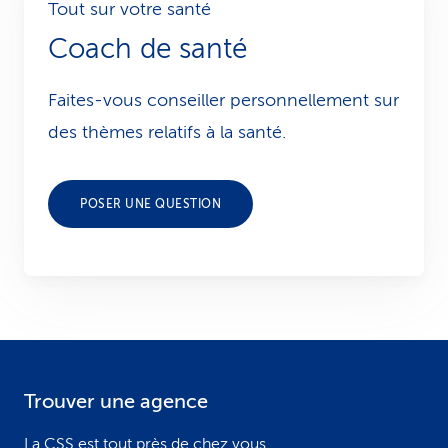
Tout sur votre santé
Coach de santé
Faites-vous conseiller personnellement sur
des thèmes relatifs à la santé.
POSER UNE QUESTION
Trouver une agence
F
o
La CSS est tout près de chez vous.