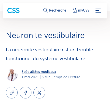
L
Recherche
myCSS
i
e
Neuronite vestibulaire
n
s
La neuronite vestibulaire est un trouble
fonctionnel du système vestibulaire.
d
e
Spécialistes médicaux
1 mai 2021
| 5 Min. Temps de Lecture
s
e
r
v