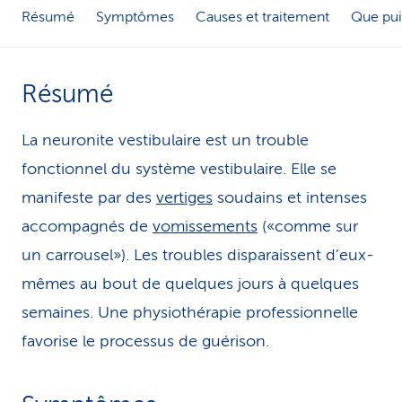
Résumé
Symptômes
Causes et traitement
Que pui
i
c
Résumé
e
La neuronite vestibulaire est un trouble
fonctionnel du système vestibulaire. Elle se
manifeste par des
vertiges
soudains et intenses
accompagnés de
vomissements
(«comme sur
un carrousel»). Les troubles disparaissent d’eux-
mêmes au bout de quelques jours à quelques
semaines. Une physiothérapie professionnelle
favorise le processus de guérison.