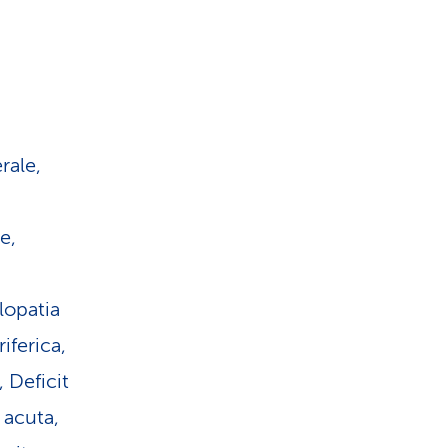
rale,
e,
olopatia
iferica,
 Deficit
 acuta,