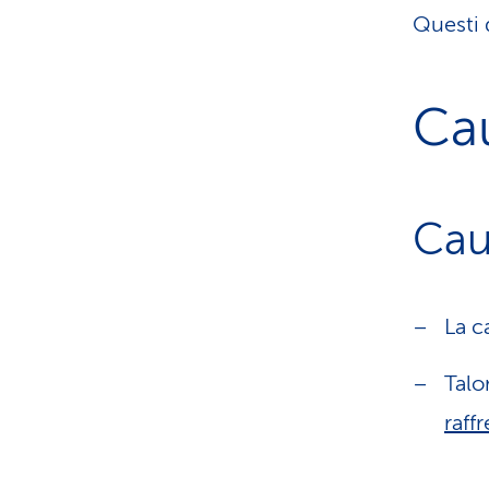
Questi 
Ca
Cau
La c
Talo
raff