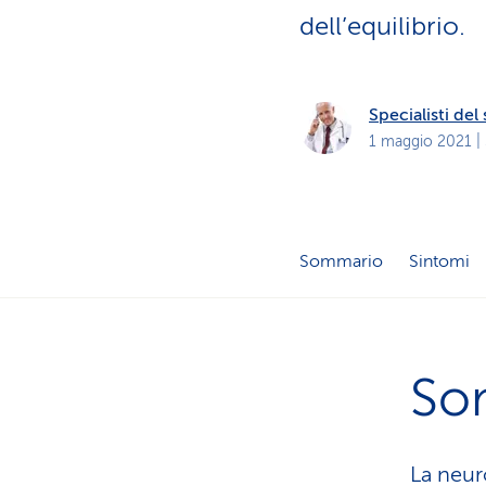
i
p
dell’equilibrio.
r
i
v
a
t
Specialisti de
i
1 maggio 2021
|
Sommario
Sintomi
So
La neur