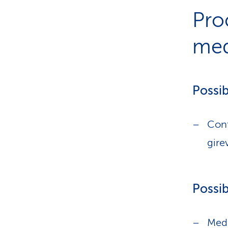
Pro
med
Possibi
Cont
gire
Possib
Medi