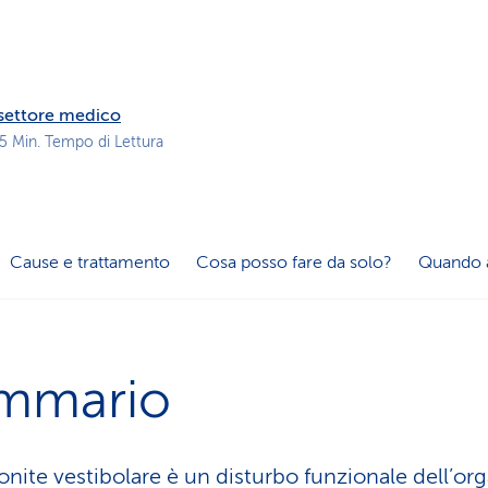
z
i
o
n
e
l settore medico
a
 5 Min. Tempo di Lettura
t
t
i
v
o
Cause e trattamento
Cosa posso fare da solo?
Quando 
mmario
onite vestibolare è un disturbo funzionale dell’or