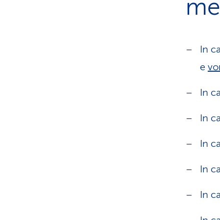
me
In c
e
vo
In c
In c
In ca
In c
In c