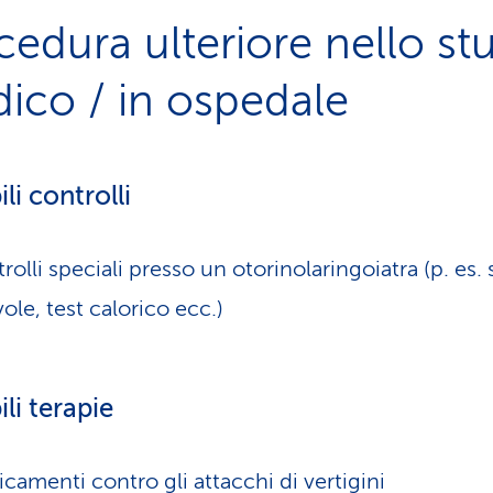
cedura ulteriore nello st
ico / in ospedale
li controlli
rolli speciali presso un otorinolaringoiatra (p. es. 
vole, test calorico ecc.)
ili terapie
camenti contro gli attacchi di vertigini