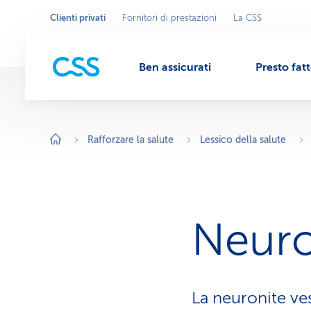
Clienti privati
Fornitori di prestazioni
La CSS
Seleziona
A
r
l'area
M
e
commerciale
a
c
Ben assicurati
Presto fat
o
e
m
m
e
r
n
c
i
Rafforzare la salute
Lessico della salute
a
l
u
e
a
t
t
i
v
Neuro
a
:
C
l
i
e
n
La neuronite ve
t