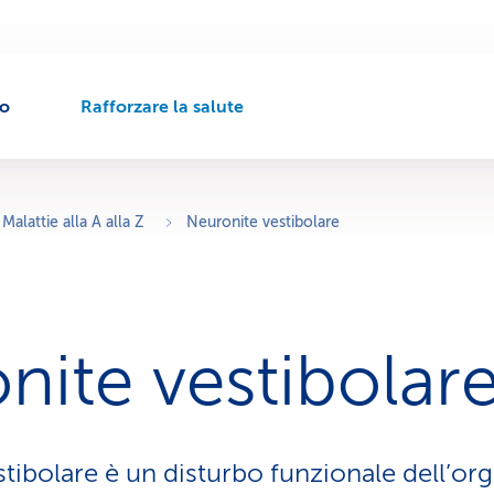
to
Rafforzare la salute
P
e
r
c
o
Malattie alla A alla Z
Neuronite vestibolare
r
s
o
d
i
nite vestibolar
n
a
v
i
g
stibolare è un disturbo funzionale dell’or
a