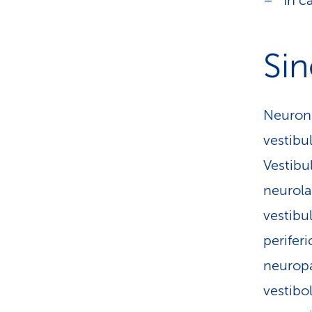
In c
Si
Neuronit
vestibu
Vestibu
neurolab
vestibul
periferi
neuropa
vestibol