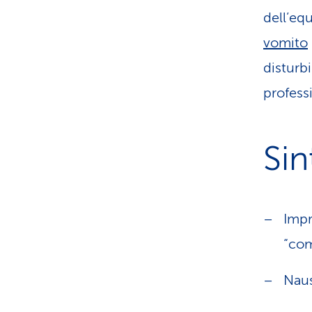
dell’eq
vomito
disturb
profess
Si
Impr
“com
Nau