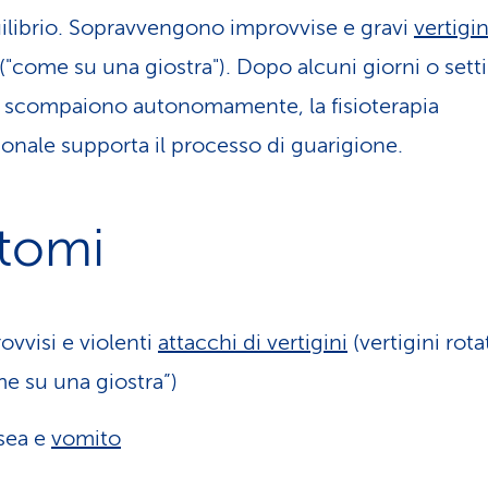
uilibrio. Sopravvengono improvvise e gravi
vertigin
("come su una giostra"). Dopo alcuni giorni o sett
i scompaiono autonomamente, la fisioterapia
ionale supporta il processo di guarigione.
ntomi
ovvisi e violenti
attacchi di vertigini
(vertigini rota
e su una giostra”)
sea e
vomito