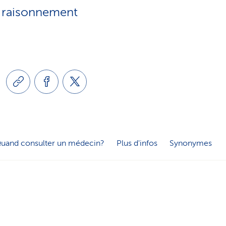
e
e raisonnement
o
s
n
e
l
r
i
v
n
i
uand consulter un médecin?
Plus d'infos
Synonymes
g
c
u
e