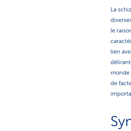
La schi
diverse
le rais
caractér
lien av
déliran
monde i
de fact
importan
Sy