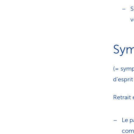
S
v
Sym
(= symp
d’esprit
Retrait
Le p
comm