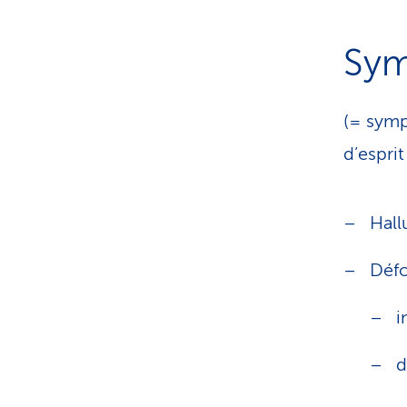
Sym
(= symp
d’esprit
Hall
Défo
i
d