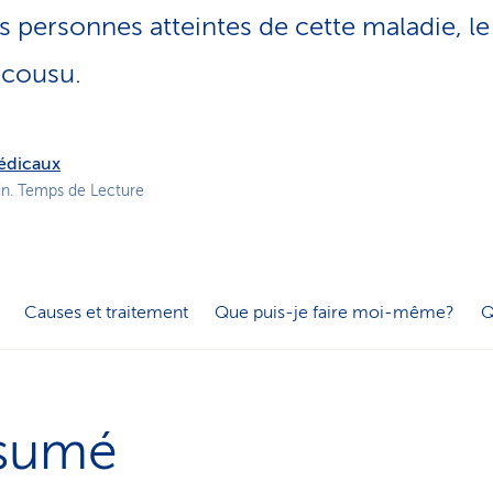
o
s personnes atteintes de cette maladie, l
n
a
écousu.
c
t
i
f
médicaux
in. Temps de Lecture
Causes et traitement
Que puis-je faire moi-même?
Q
sumé