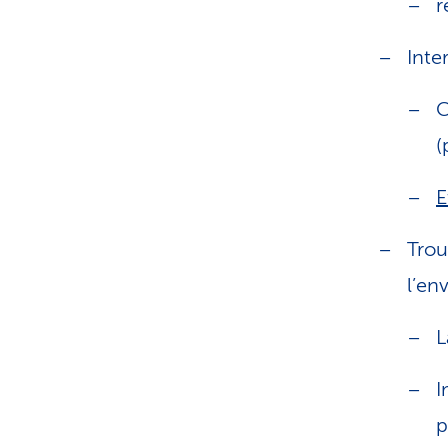
r
Inte
C
(
E
Trou
l’en
L
I
p