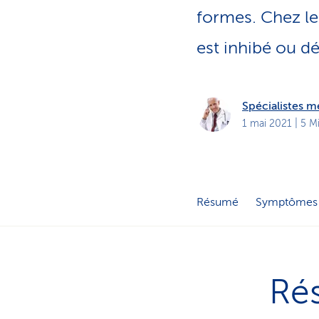
t
s
formes. Chez le
p
r
est inhibé ou d
i
v
é
s
Spécialistes 
1 mai 2021
| 5 M
Résumé
Symptômes
Ré