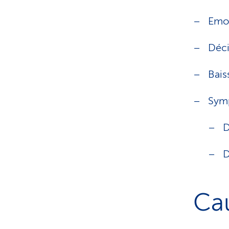
Emo
Déci
Baiss
Sym
D
D
Cau