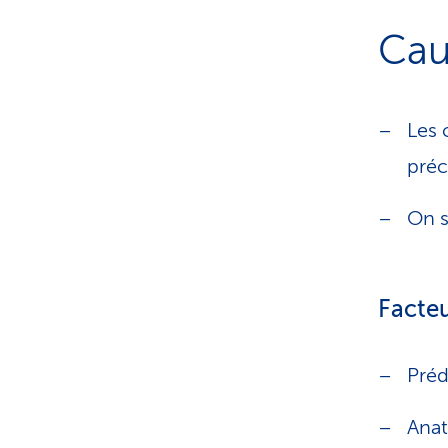
Cau
Les 
préc
On s
Facte
Préd
Anat