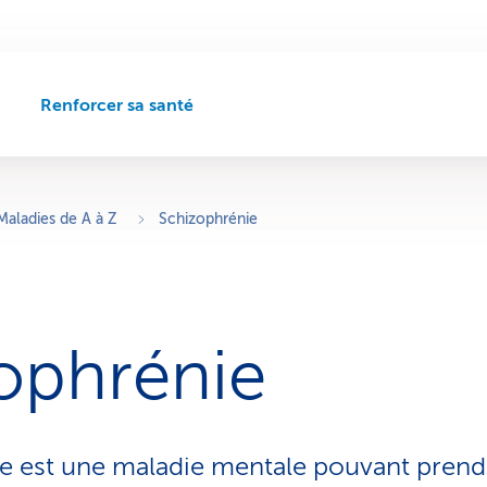
Renforcer sa santé
C
h
e
m
i
Maladies de A à Z
Schizophrénie
n
d
e
n
a
ophrénie
v
i
g
a
t
e est une maladie mentale pouvant prend
i