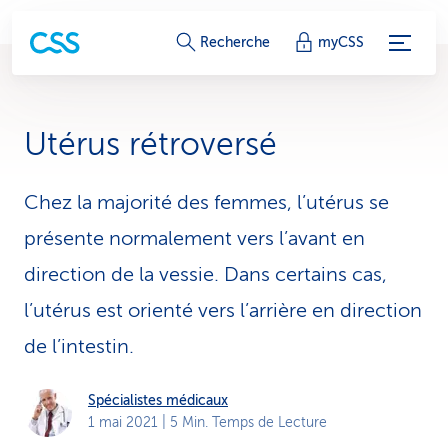
L
Recherche
myCSS
i
e
Utérus rétroversé
n
s
Chez la majorité des femmes, l’utérus se
présente normalement vers l’avant en
d
direction de la vessie. Dans certains cas,
e
l’utérus est orienté vers l’arrière en direction
s
de l’intestin.
e
r
Spécialistes médicaux
1 mai 2021
| 5 Min. Temps de Lecture
v