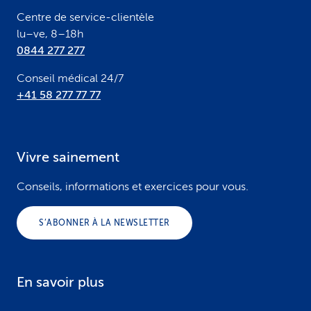
r
Centre de service-clientèle
lu–ve, 8–18h
0844 277 277
Conseil médical 24/7
+41 58 277 77 77
Vivre sainement
Conseils, informations et exercices pour vous.
S’ABONNER À LA NEWSLETTER
En savoir plus