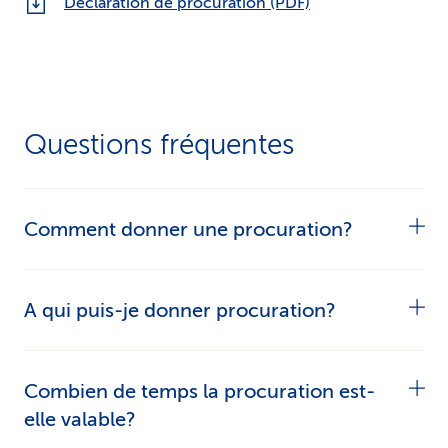
Déclaration de procuration (PDF)
Questions fréquentes
Comment donner une procuration?
Vous avez deux possibilités:
A qui puis-je donner procuration?
Remplir le formulaire en ligne.
A toute personne adulte en qui vous avez
Combien de temps la procuration est-
Remplir le document «
Déclaration de
confiance. Par exemple, un membre de la
elle valable?
procuration
», l’imprimer, le signer et l’envoyer
famille, un/e ami/e, des services officiels comme