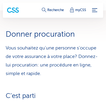
L
Recherche
myCSS
i
e
Donner procuration
n
s
Vous souhaitez qu’une personne s’occupe
de votre assurance à votre place? Donnez-
d
lui procuration: une procédure en ligne,
e
simple et rapide.
s
e
r
C’est parti
v