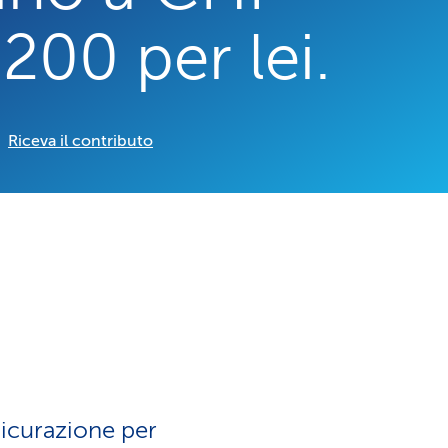
a
'200 per lei.
o
m
n
e
Riceva il contributo
e
n
l
t
i
i
n
d
g
i
sicurazione per