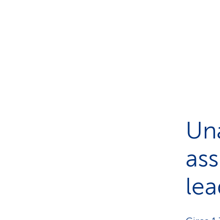
Una
ass
lea