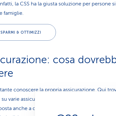
 Infatti, la CSS ha la giusta soluzione per persone s
e famiglie.
ISPARMI & OTTIMIZZI
icurazione: cosa dovreb
ere
tante conoscere la propria assicurazione. Qui trova
i su varie assicurazioni e su come passare alla CSS
sposta anche a domande su fatture, pagamenti, con