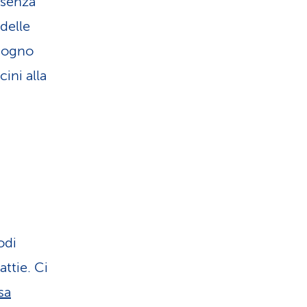
 senza
 delle
isogno
cini alla
odi
attie. Ci
sa