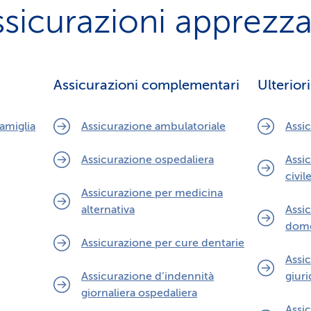
ssicurazioni apprezza
Assicurazioni complementari
Ulterior
amiglia
Assicurazione ambulatoriale
Assic
Assicurazione ospedaliera
Assic
civil
Assicurazione per medicina
alternativa
Assi
dome
Assicurazione per cure dentarie
Assi
Assicurazione d’indennità
giuri
giornaliera ospedaliera
Assi