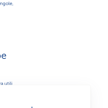
ingole,
be
 utili
. Viene
tratti e