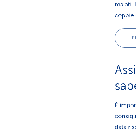
malati
.
coppie 
R
Ass
sap
È impor
consigl
data ri