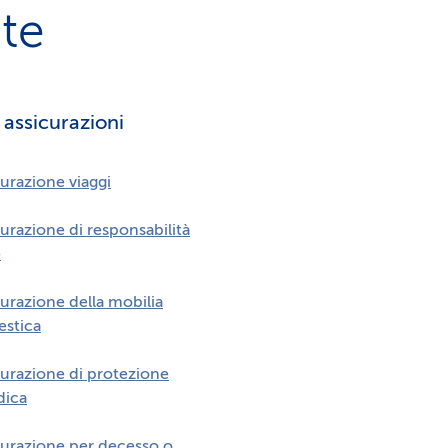
te
i assicurazioni
urazione viaggi
urazione di responsabilità
e
curazione della mobilia
stica
curazione di protezione
dica
curazione per decesso o