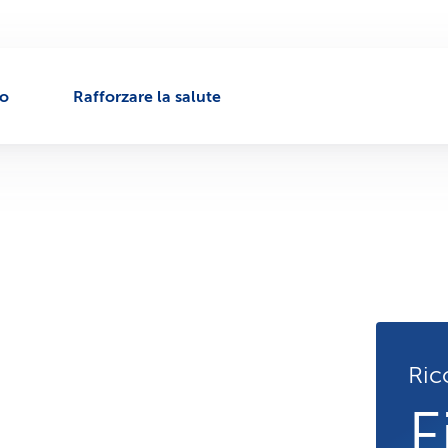
to
Rafforzare la salute
Ric
F