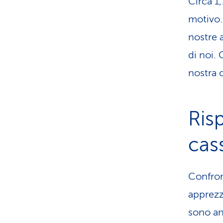
Circa 1
motivo. 
nostre 
di noi. 
nostra c
Ris
cas
Confron
apprezza
sono an