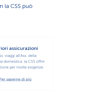
u
s
on la CSS può
i
e
s
r
t
v
riori assicurazioni
i
i
ss. viaggi all’Ass. della
ia domestica: la CSS offre
c
zione per molte esigenze.
z
a
Per saperne di più
i
o