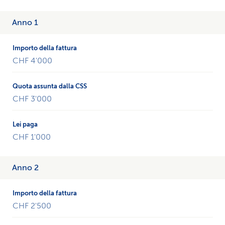
Esempio
Anno 1
di
un
conteggio
CHF 4'000
dei
costi
per
4
CHF 3'000
anni.
CHF 1'000
Anno 2
CHF 2'500