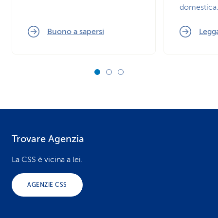
domestica
Buono a sapersi
Legga
Trovare Agenzia
F
o
La CSS è vicina a lei.
o
AGENZIE CSS
t
e