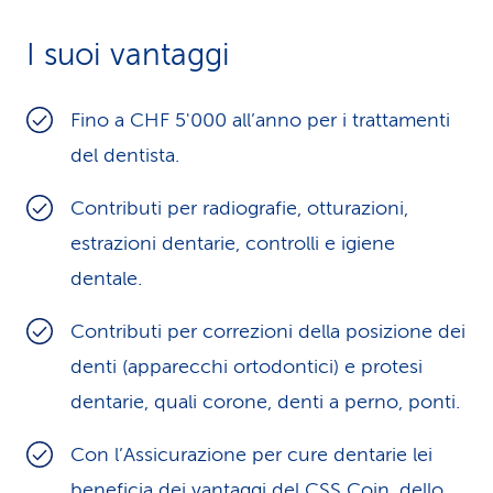
i
I suoi vantaggi
d
i
Fino a CHF 5'000 all’anno per i trattamenti
del dentista.
s
e
Contributi per radiografie, otturazioni,
r
estrazioni dentarie, controlli e igiene
dentale.
v
i
Contributi per correzioni della posizione dei
denti (apparecchi ortodontici) e protesi
z
dentarie, quali corone, denti a perno, ponti.
i
Con l’Assicurazione per cure dentarie lei
o
beneficia dei vantaggi del
CSS Coin
, dello