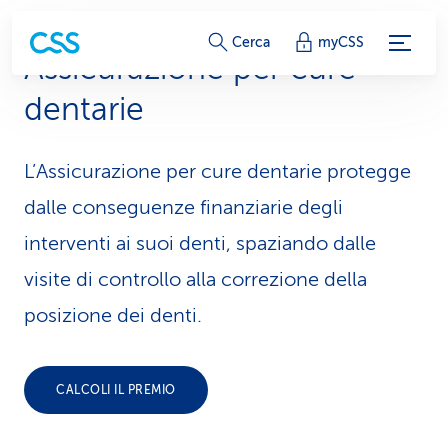
c
Cerca
myCSS
Assicurazione per cure
o
dentarie
l
l
L’Assicurazione per cure dentarie protegge
e
dalle conseguenze finanziarie degli
g
interventi ai suoi denti, spaziando dalle
visite di controllo alla correzione della
a
posizione dei denti.
m
e
CALCOLI IL PREMIO
n
t