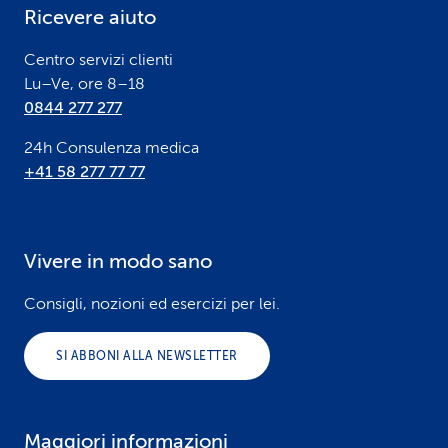
Ricevere aiuto
r
Centro servizi clienti
Lu–Ve, ore 8–18
0844 277 277
24h Consulenza medica
+41 58 277 77 77
Vivere in modo sano
Consigli, nozioni ed esercizi per lei.
SI ABBONI ALLA NEWSLETTER
Maggiori informazioni