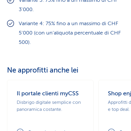
Variante 3: 75% fino a un massimo di CHF
3'000.
Variante 4: 75% fino a un massimo di CHF
5'000 (con un’aliquota percentuale di CHF
500).
Ne approfitti anche lei
Il portale clienti myCSS
Shop en
Disbrigo digitale semplice con
Approfitti d
panoramica costante.
e top deal.