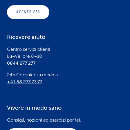
o
AGENZIE CSS
t
e
Ricevere aiuto
r
Centro servizi clienti
Lu–Ve, ore 8–18
0844 277 277
24h Consulenza medica
+41 58 277 77 77
Vivere in modo sano
Consigli, nozioni ed esercizi per lei.