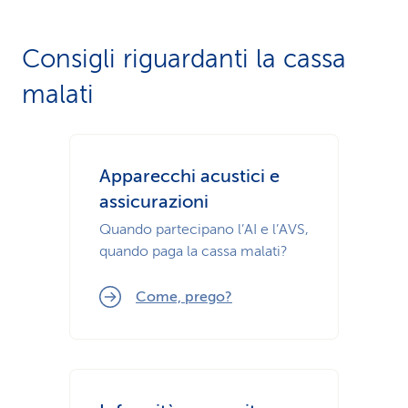
i
Consigli riguardanti la cassa
d
malati
i
s
e
Apparecchi acustici e
assicurazioni
r
Quando partecipano l’AI e l’AVS,
v
quando paga la cassa malati?
i
Come, prego?
z
i
o