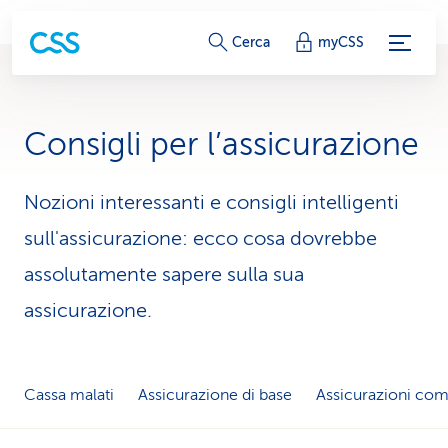
c
Cerca
myCSS
o
l
Consigli per l’assicurazione
l
e
Nozioni interessanti e consigli intelligenti
sull'assicurazione: ecco cosa dovrebbe
g
assolutamente sapere sulla sua
a
assicurazione.
m
e
n
Cassa malati
Assicurazione di base
Assicurazioni co
t