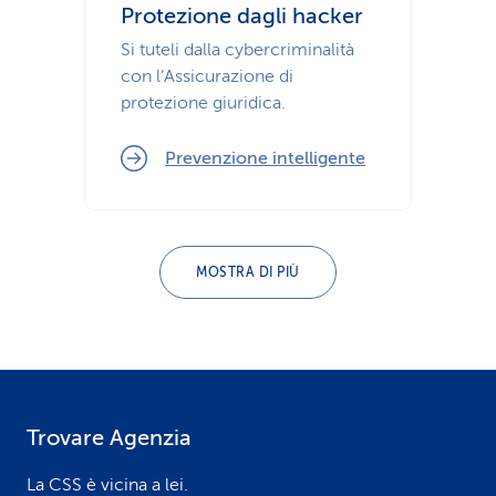
Protezione dagli hacker
Si tuteli dalla cybercriminalità
con l’Assicurazione di
protezione giuridica.
Prevenzione intelligente
MOSTRA DI PIÙ
Trovare Agenzia
F
o
La CSS è vicina a lei.