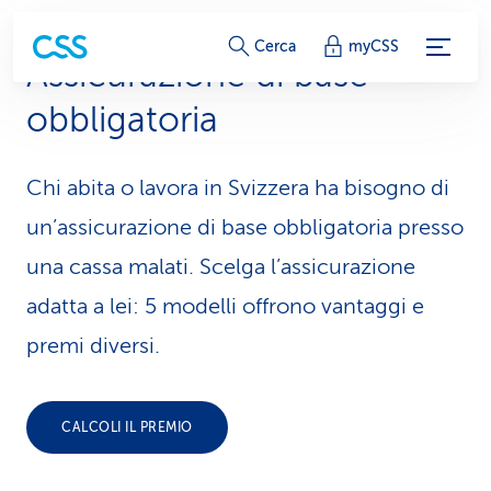
c
Cerca
myCSS
Assicurazione di base
o
obbligatoria
l
l
Chi abita o lavora in Svizzera ha bisogno di
e
un’assicurazione di base obbligatoria presso
g
una cassa malati. Scelga l’assicurazione
adatta a lei: 5 modelli offrono vantaggi e
a
premi diversi.
m
e
CALCOLI IL PREMIO
n
t