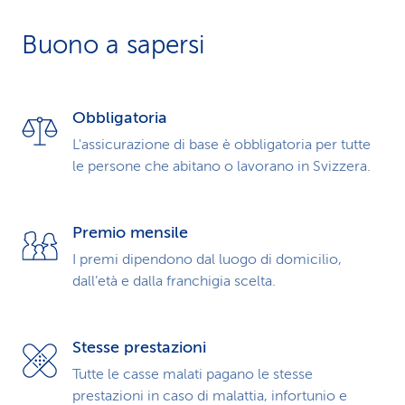
i
Buono a sapersi
d
i
Obbligatoria
s
L'assicurazione di base è obbligatoria per tutte
e
le persone che abitano o lavorano in Svizzera.
r
Premio mensile
v
I premi dipendono dal luogo di domicilio,
i
dall’età e dalla franchigia scelta.
z
i
Stesse prestazioni
Tutte le casse malati pagano le stesse
o
prestazioni in caso di malattia, infortunio e