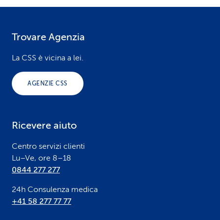
Trovare Agenzia
F
o
La CSS è vicina a lei.
o
AGENZIE CSS
t
e
Ricevere aiuto
r
Centro servizi clienti
Lu–Ve, ore 8–18
0844 277 277
24h Consulenza medica
+41 58 277 77 77