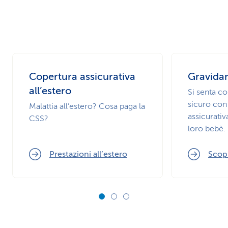
Copertura assicurativa
Gravida
all’estero
Si senta c
sicuro con
Malattia all’estero? Cosa paga la
assicurati
CSS?
loro bebè.
Prestazioni all’estero
Scop