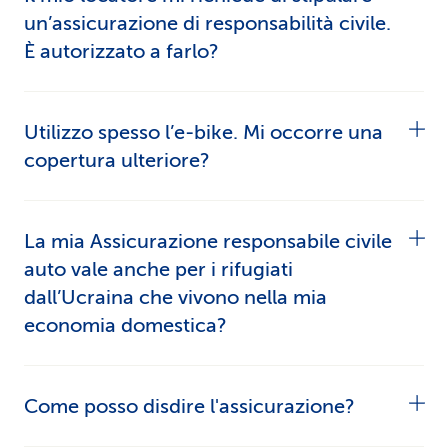
un’assicurazione di responsabilità civile.
È autorizzato a farlo?
Sì, molti locatori richiedono ai loro inquilini
Utilizzo spesso l’e-bike. Mi occorre una
un’assicurazione di responsabilità civile privata.
copertura ulteriore?
Non è obbligatoria per legge, ma può far parte
del contratto di locazione.
Per e-bike fino a 25km/h non occorre una
La mia Assicurazione responsabile civile
copertura supplementare, poiché i danni come
auto vale anche per i rifugiati
conducente sono compresi nella copertura di
dall’Ucraina che vivono nella mia
base. Così la sua
e-bike è assicurata
economia domestica?
correttamente
.
Sì. Le rifugiate e i rifugiati provenienti dall’Ucraina
Come posso disdire l'assicurazione?
con status S sono coassicurati –