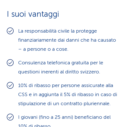
i
I suoi vantaggi
d
i
La responsabilità civile la protegge
finanziariamente dai danni che ha causato
s
– a persone o a cose.
e
r
Consulenza telefonica gratuita per le
questioni inerenti al diritto svizzero.
v
i
10% di ribasso per persone assicurate alla
CSS e in aggiunta il 5% di ribasso in caso di
z
stipulazione di un contrat­to pluriennale.
i
I giovani (fino a 25 anni) beneficiano del
o
10% di ribasso.