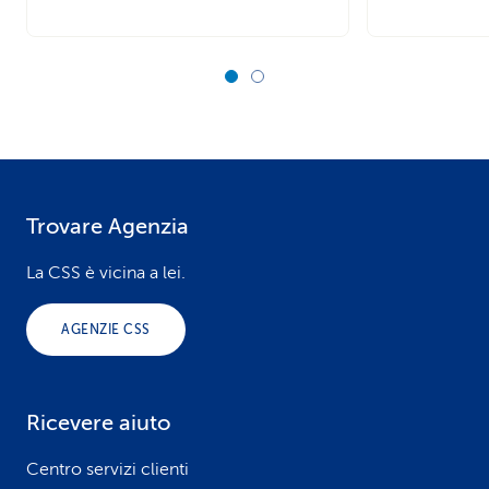
Trovare Agenzia
F
o
La CSS è vicina a lei.
o
AGENZIE CSS
t
e
Ricevere aiuto
r
Centro servizi clienti