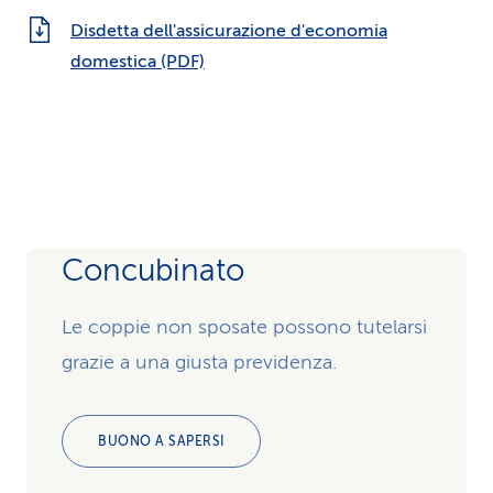
l’assicurazione complementare «Guida di
Disdetta dell'assicurazione d'economia
veicoli a motore altrui».
domestica (PDF)
Concubinato
Le coppie non sposate possono tutelarsi
grazie a una giusta previdenza.
BUONO A SAPERSI