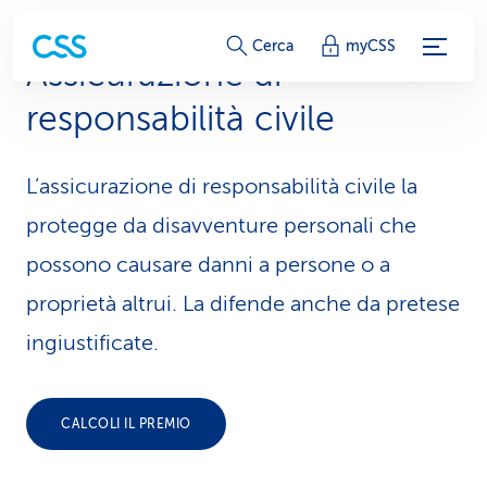
c
Cerca
myCSS
Assicurazione di
o
responsabilità civile
l
l
L’assicurazione di responsabilità civile la
e
protegge da disavventure personali che
g
possono causare danni a persone o a
proprietà altrui. La difende anche da pretese
a
ingiustificate.
m
e
CALCOLI IL PREMIO
n
t