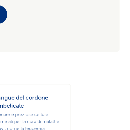
angue del cordone
mbelicale
ntiene preziose cel­lule
aminali per la cura di malattie
avi, come la leucemia.