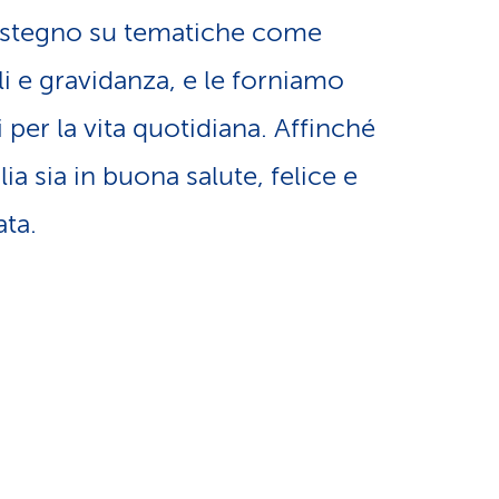
a
ostegno su tematiche come
o
m
gli e gravidanza, e le forniamo
n
e
li per la vita quotidiana. Affinché
e
lia sia in buona salute, felice e
n
ata.
l
t
i
i
n
d
g
i