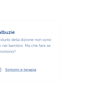
albuzie
disturbi della dizione non sono
ri nei bambini. Ma che fare se
rsistono?
Sintomi e terapia