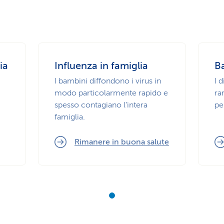
ia
Influenza in famiglia
B
I bambini diffondono i virus in
I 
modo particolarmente rapido e
ra
spesso contagiano l’intera
pe
famiglia.
Rimanere in buona salute