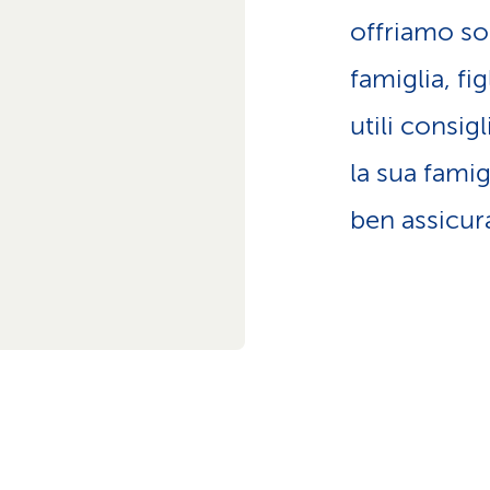
z
offriamo s
i
o
famiglia, fi
n
e
utili consig
a
t
la sua famig
t
i
ben assicur
v
o