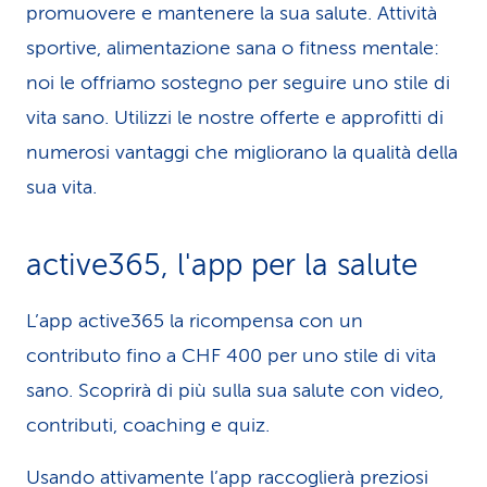
promuovere e mantenere la sua salute. Attività
i
sportive, alimentazione sana o fitness mentale:
d
noi le offriamo sostegno per seguire uno stile di
i
vita sano. Utilizzi le nostre offerte e approfitti di
numerosi vantaggi che migliorano la qualità della
s
sua vita.
e
r
active365, l'app per la salute
v
L’app active365 la ricompensa con un
i
contributo fino a CHF 400 per uno stile di vita
z
sano. Scoprirà di più sulla sua salute con video,
i
contributi, coaching e quiz.
o
Usando attivamente l’app raccoglierà preziosi