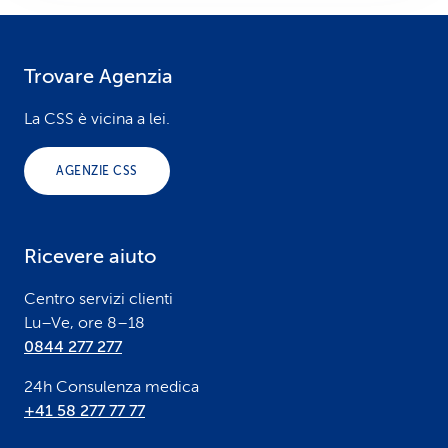
Trovare Agenzia
F
o
La CSS è vicina a lei.
o
AGENZIE CSS
t
e
Ricevere aiuto
r
Centro servizi clienti
Lu–Ve, ore 8–18
0844 277 277
24h Consulenza medica
+41 58 277 77 77