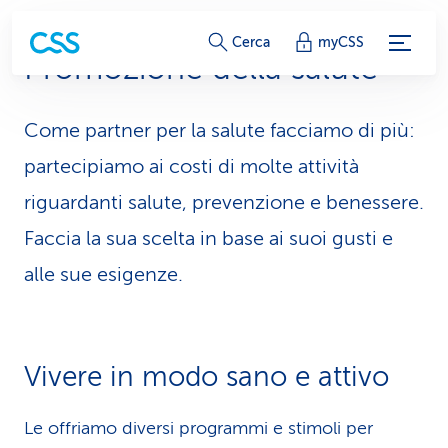
c
Cerca
myCSS
Promozione della salute
o
l
Come partner per la salute facciamo di più:
l
partecipiamo ai costi di molte attività
e
riguardanti salute, prevenzione e benessere.
Faccia la sua scelta in base ai suoi gusti e
g
alle sue esigenze.
a
m
e
Vivere in modo sano e attivo
n
Le offriamo diversi programmi e stimoli per
t