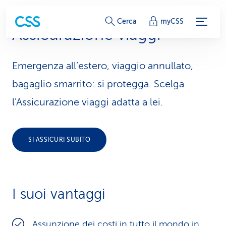
c
Cerca
myCSS
Assicurazione viaggi
o
l
Emergenza all’estero, viaggio annullato,
l
bagaglio smarrito: si protegga. Scelga
e
l'Assicurazione viaggi adatta a lei.
g
a
SI ASSICURI SUBITO
m
e
I suoi vantaggi
n
t
Assunzione dei costi in tutto il mondo in