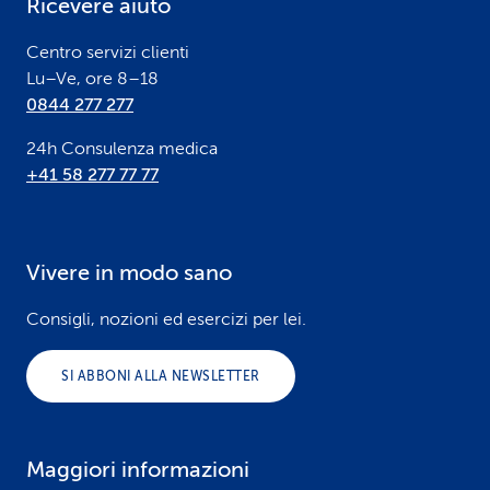
Ricevere aiuto
r
Centro servizi clienti
Lu–Ve, ore 8–18
0844 277 277
24h Consulenza medica
+41 58 277 77 77
Vivere in modo sano
Consigli, nozioni ed esercizi per lei.
SI ABBONI ALLA NEWSLETTER
Maggiori informazioni