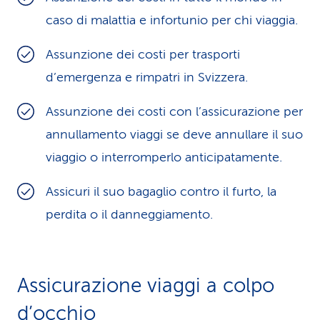
i
caso di malattia e infortunio per chi viaggia.
d
Assunzione dei costi per trasporti
i
d’emergenza e rimpatri in Svizzera.
s
Assunzione dei costi con l’assicurazione per
e
annullamento viaggi se deve annullare il suo
viaggio o interromperlo anticipatamente.
r
v
Assicuri il suo bagaglio contro il furto, la
i
perdita o il danneggiamento.
z
i
Assicurazione viaggi a colpo
o
d’occhio