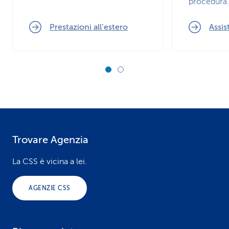
procedura.
Prestazioni all’estero
Assi
Trovare Agenzia
F
o
La CSS è vicina a lei.
o
AGENZIE CSS
t
e