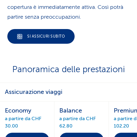
copertura è immediatamente attiva. Così potrà
partire senza preoccupazioni.
SI ASSICURI SUBITO
P
Panoramica delle prestazioni
a
n
Assicurazione viaggi
o
Economy
Balance
Premiu
r
a partire da CHF
a partire da CHF
a partire 
30.00
62.80
102.20
a