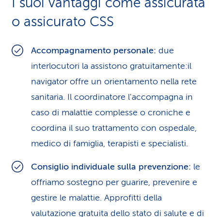
I suoi vantaggi come assicurata
i
o assicurato CSS
d
i
Accompagnamento personale:
due
interlocutori la assistono gratuitamente:il
s
navigator offre un orientamento nella rete
e
sanitaria. Il coordinatore l'accompagna in
r
caso di malattie complesse o croniche e
v
coordina il suo trattamento con ospedale,
medico di famiglia, terapisti e specialisti.
i
z
Consiglio individuale sulla prevenzione:
le
offriamo sostegno per guarire, prevenire e
i
gestire le malattie. Approfitti della
o
valutazione gratuita dello stato di salute e di