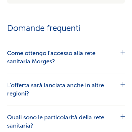
Domande frequenti
Come ottengo l'accesso alla rete
sanitaria Morges?
Lei ha accesso alla rete sanitaria Morges
L'offerta sarà lanciata anche in altre
scegliendo nell'ambito della sua assicurazione di
regioni?
base (
modello del medico di famiglia
,
modello
HMO
o
Multimed
) uno studio del medico di
Proponiamo
reti sanitarie
in diverse regioni della
Quali sono le particolarità della rete
famiglia dalla rete sanitaria Morges come studio
Svizzera e ampliamo costantemente l’offerta.
sanitaria?
medico.