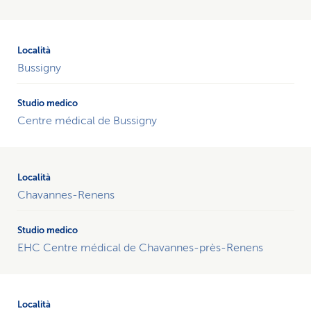
famiglia
della
rete
sanitaria
Bussigny
Morges
ordinati
per
Centre médical de Bussigny
località.
Chavannes-Renens
EHC Centre médical de Chavannes-près-Renens