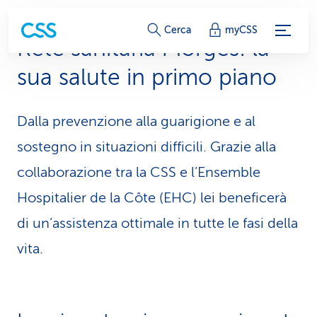
c
Cerca
myCSS
Rete sanitaria Morges: la
o
sua salute in primo piano
l
l
Dalla prevenzione alla guarigione e al
e
sostegno in situazioni difficili. Grazie alla
g
collaborazione tra la CSS e l’Ensemble
Hospitalier de la Côte (EHC) lei beneficerà
a
di un’assistenza ottimale in tutte le fasi della
m
vita.
e
n
t