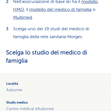
Nell’assicurazione di base lei ha il
modello
HMO
, il
modello del medico di famiglia
o
Multimed
.
Scelga uno dei 19 studi del medico di
famiglia della rete sanitaria Morges.
Scelga lo studio del medico di
famiglia
Tutti
i
19
Aubonne
studi
del
medico
Centre médical d'Aubonne
di