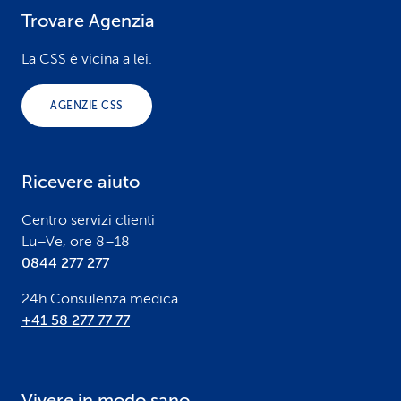
Trovare Agenzia
F
o
La CSS è vicina a lei.
o
AGENZIE CSS
t
e
Ricevere aiuto
r
Centro servizi clienti
Lu–Ve, ore 8–18
0844 277 277
24h Consulenza medica
+41 58 277 77 77
Vivere in modo sano