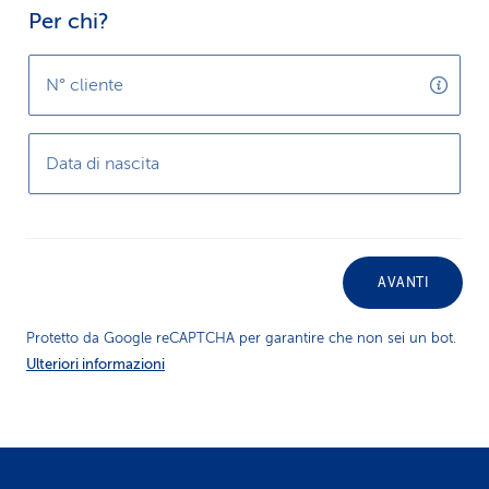
Per chi?
i
d
N° cliente
i
s
Data di nascita
e
r
v
AVANTI
i
Protetto da Google reCAPTCHA per garantire che non sei un bot.
Ulteriori informazioni
z
i
o