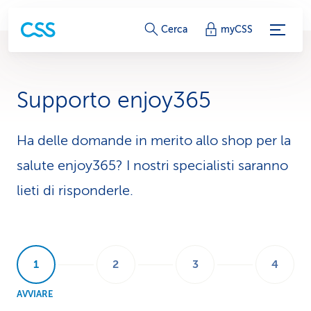
c
Cerca
myCSS
o
l
Supporto enjoy365
l
e
Ha delle domande in merito allo shop per la
salute enjoy365? I nostri specialisti saranno
g
lieti di risponderle.
a
m
e
n
AVVIARE
t