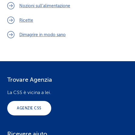
Nozioni sull’alimentazione
Ricette
Dimagrire in modo sano
Trovare Agenzia
F
o
La CSS è vicina a lei.
o
AGENZIE CSS
t
e
Ricevere aiuto