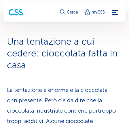
c
Cerca
myCSS
o
l
Una tentazione a cui
l
cedere: cioccolata fatta in
e
casa
g
a
La tentazione è enorme e la cioccolata
m
onnipresente. Però c’è da dire che la
e
cioccolata industriale contiene purtroppo
n
troppi additivi. Alcune cioccolate
t