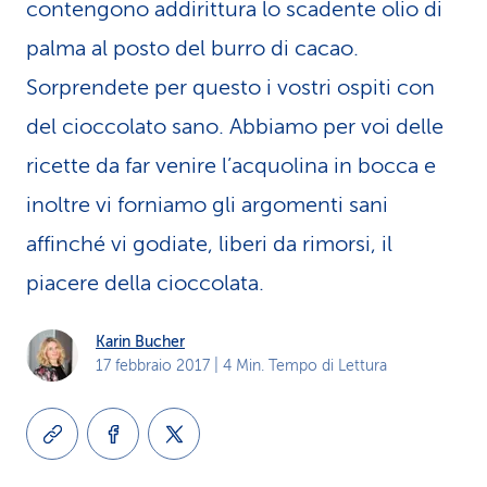
contengono addirittura lo scadente olio di
i
palma al posto del burro di cacao.
d
Sorprendete per questo i vostri ospiti con
i
del cioccolato sano. Abbiamo per voi delle
s
ricette da far venire l’acquolina in bocca e
e
inoltre vi forniamo gli argomenti sani
r
affinché vi godiate, liberi da rimorsi, il
piacere della cioccolata.
v
i
Karin Bucher
z
17 febbraio 2017
| 4 Min. Tempo di Lettura
i
o