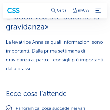
c
Cerca
myCSS
E-book «Salute durante la
o
gravidanza»
l
l
La levatrice Anna sa quali informazioni sono
e
importanti. Dalla prima settimana di
g
gravidanza al parto: i consigli più importanti
dalla prassi.
a
m
e
Ecco cosa l’attende
n
t
Panoramica: cosa succede nei vari