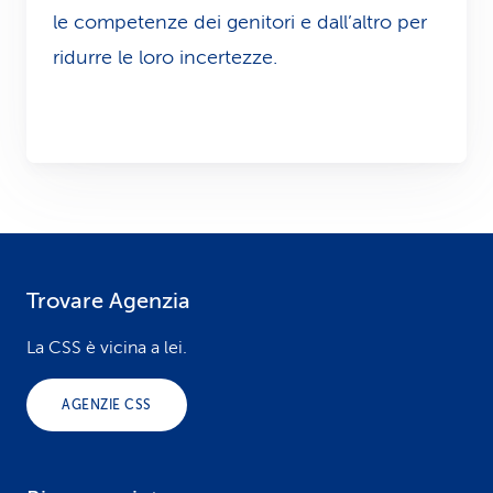
le competenze dei genitori e dall’altro per
ridurre le loro incertezze.
Trovare Agenzia
F
o
La CSS è vicina a lei.
o
AGENZIE CSS
t
e