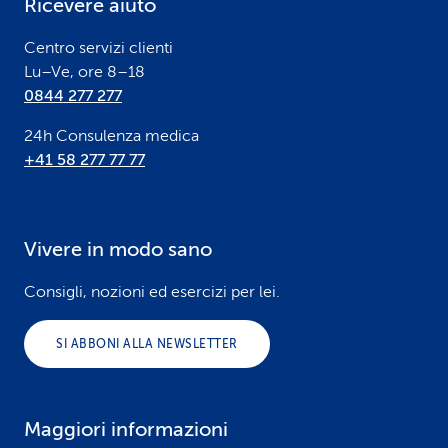
Ricevere aiuto
r
Centro servizi clienti
Lu–Ve, ore 8–18
0844 277 277
24h Consulenza medica
+41 58 277 77 77
Vivere in modo sano
Consigli, nozioni ed esercizi per lei.
SI ABBONI ALLA NEWSLETTER
Maggiori informazioni