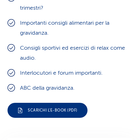
trimestri?
i
d
Importanti consigli alimentari per la
i
gravidanza.
s
Consigli sportivi ed esercizi di relax come
e
audio.
r
Interlocutori e forum importanti.
v
ABC della gravidanza.
i
z
SCARICHI L'E-BOOK (PDF)
i
o