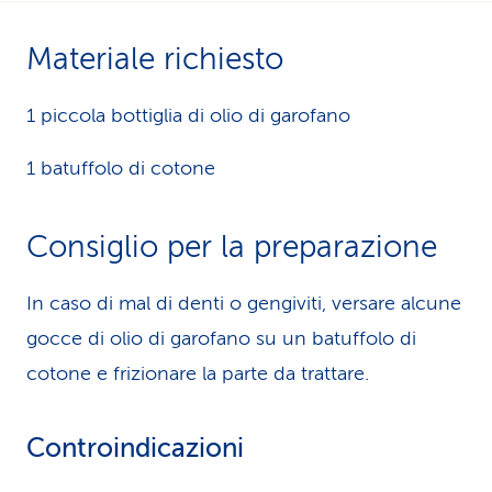
i
Materiale richiesto
d
i
1 piccola bottiglia di olio di garofano
s
1 batuffolo di cotone
e
Consiglio per la preparazione
r
v
In caso di mal di denti o gengiviti, versare alcune
i
gocce di olio di garofano su un batuffolo di
z
cotone e frizionare la parte da trattare.
i
Controindicazioni
o