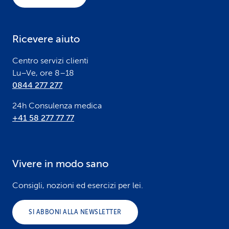
t
e
Ricevere aiuto
r
Centro servizi clienti
Lu–Ve, ore 8–18
0844 277 277
24h Consulenza medica
+41 58 277 77 77
Vivere in modo sano
Consigli, nozioni ed esercizi per lei.
SI ABBONI ALLA NEWSLETTER