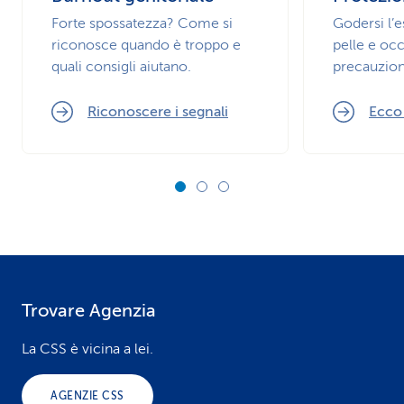
Forte spossatezza? Come si
Godersi l’
riconosce quando è troppo e
pelle e occ
quali consigli aiutano.
precauzion
Riconoscere i segnali
Ecco
Trovare Agenzia
F
o
La CSS è vicina a lei.
o
AGENZIE CSS