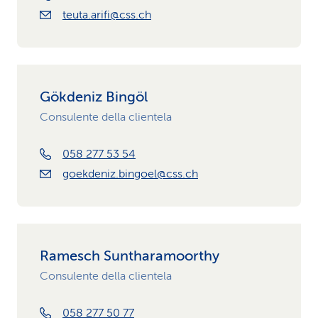
teuta.arifi@css.ch
Gökdeniz Bingöl
Consulente della clientela
058 277 53 54
goekdeniz.bingoel@css.ch
Ramesch Suntharamoorthy
Consulente della clientela
058 277 50 77