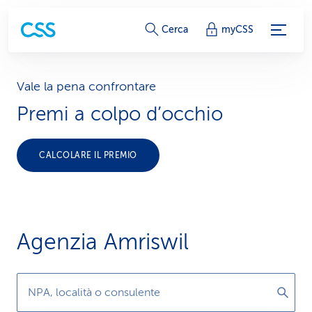
c
Cerca
myCSS
o
l
Vale la pena confrontare
Premi a colpo d’occhio
l
e
CALCOLARE IL PREMIO
g
a
m
Agenzia Amriswil
e
n
NPA, località o consulente
t