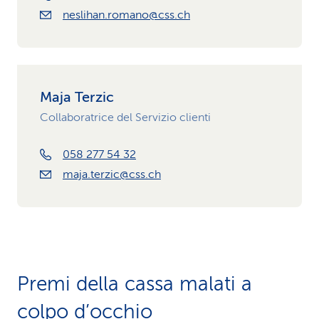
neslihan.romano@css.ch
Maja Terzic
Collaboratrice del Servizio clienti
058 277 54 32
maja.terzic@css.ch
Premi della cassa malati a
colpo d’occhio