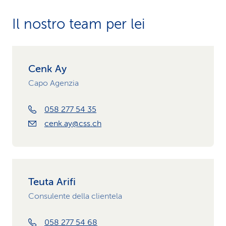
Il nostro team per lei
Cenk Ay
Capo Agenzia
058 277 54 35
cenk.ay@css.ch
Teuta Arifi
Consulente della clientela
058 277 54 68