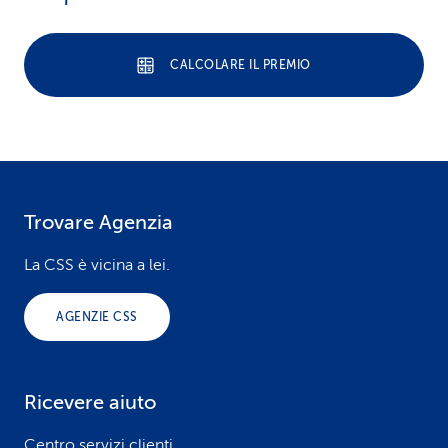
CALCOLARE IL PREMIO
Trovare Agenzia
F
o
La CSS è vicina a lei.
o
AGENZIE CSS
t
e
Ricevere aiuto
r
Centro servizi clienti