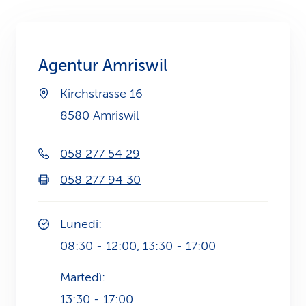
i
d
Agentur Amriswil
i
Kirchstrasse 16
s
8580 Amriswil
e
r
058 277 54 29
v
058 277 94 30
i
Lunedi:
z
08:30 - 12:00, 13:30 - 17:00
i
Martedì:
o
13:30 - 17:00