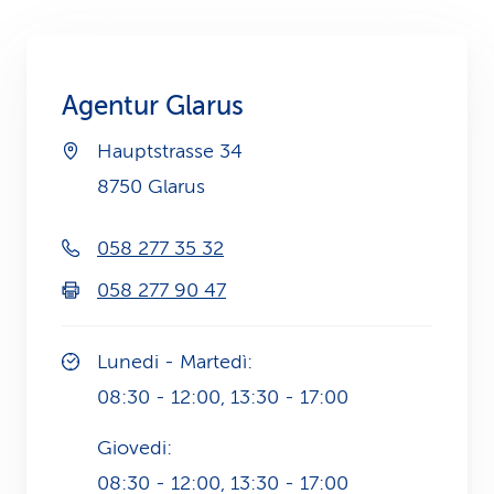
i
d
Agentur Glarus
i
Hauptstrasse 34
s
8750 Glarus
e
r
058 277 35 32
v
058 277 90 47
i
Lunedi - Martedì:
z
08:30 - 12:00, 13:30 - 17:00
i
Giovedi:
o
08:30 - 12:00, 13:30 - 17:00