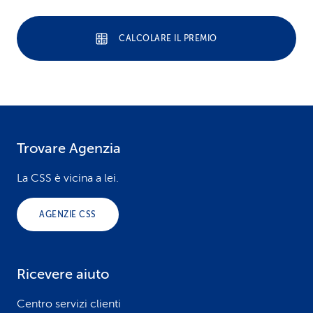
CALCOLARE IL PREMIO
Trovare Agenzia
F
o
La CSS è vicina a lei.
o
AGENZIE CSS
t
e
Ricevere aiuto
r
Centro servizi clienti