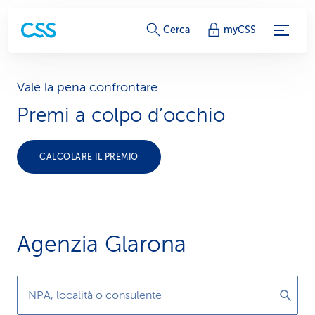
c
Cerca
myCSS
o
l
Vale la pena confrontare
Premi a colpo d’occhio
l
e
CALCOLARE IL PREMIO
g
a
m
Agenzia Glarona
e
n
NPA, località o consulente
t