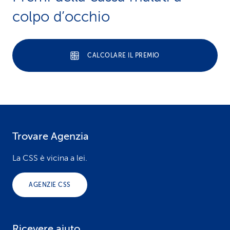
colpo d’occhio
CALCOLARE IL PREMIO
Trovare Agenzia
F
o
La CSS è vicina a lei.
o
AGENZIE CSS
t
e
Ricevere aiuto