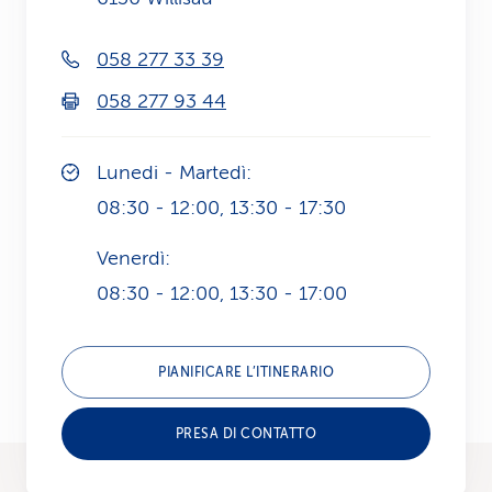
i
058 277 33 39
d
058 277 93 44
i
s
Lunedi - Martedì:
e
08:30 - 12:00, 13:30 - 17:30
r
Venerdì:
v
08:30 - 12:00, 13:30 - 17:00
i
z
PIANIFICARE L’ITINERARIO
i
PRESA DI CONTATTO
o