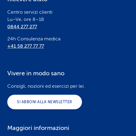
r
Centro servizi clienti
Lu–Ve, ore 8–18
0844 277 277
24h Consulenza medica
+41 58 277 77 77
Vivere in modo sano
Consigli, nozioni ed esercizi per lei.
SI ABBONI ALLA NEWSLETTER
Maggiori informazioni