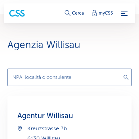
c
Cerca
myCSS
o
l
Agenzia Willisau
l
e
g
NPA, località o consulente
a
m
e
Agentur Willisau
n
Kreuzstrasse 3b
t
6130 Willisau