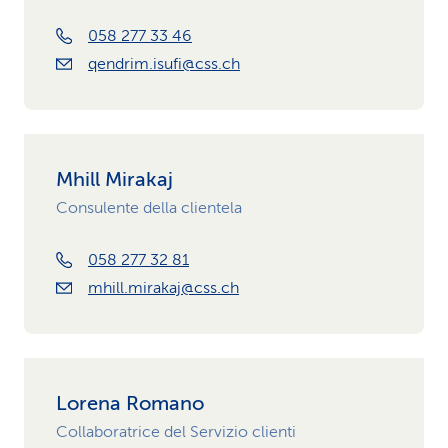
058 277 33 46
qendrim.isufi@css.ch
Mhill Mirakaj
Consulente della clientela
058 277 32 81
mhill.mirakaj@css.ch
Lorena Romano
Collaboratrice del Servizio clienti