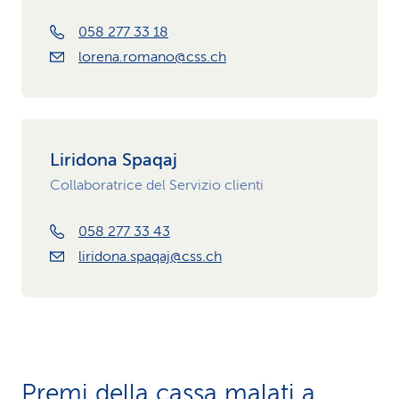
058 277 33 18
lorena.romano@css.ch
Liridona Spaqaj
Collaboratrice del Servizio clienti
058 277 33 43
liridona.spaqaj@css.ch
Premi della cassa malati a