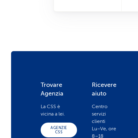
F
Trovare
Ricevere
Agenzia
aiuto
o
La CSS è
Centro
vicina a lei.
servizi
o
clienti
AGENZIE
Lu–Ve, ore
CSS
8–18