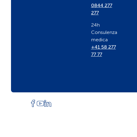
t
0844 277
277
e
24h
Consulenza
r
medica
+41 58 277
77 77