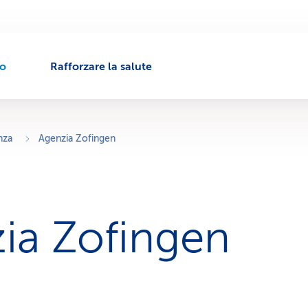
to
Rafforzare la salute
nza
Agenzia Zofingen
ia Zofingen