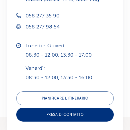
i
058 277 35 90
d
058 277 98 54
i
s
Lunedi - Giovedi:
e
08:30 - 12:00, 13:30 - 17:00
r
Venerdì:
v
08:30 - 12:00, 13:30 - 16:00
i
z
PIANIFICARE L’ITINERARIO
i
PRESA DI CONTATTO
o