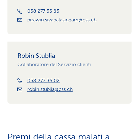
058 277 35 83
pirawin.sivapalasingam@css.ch
Robin Stublia
Collaboratore del Servizio clienti
058 277 36 02
robin.stublia@css.ch
Premi della cassa malati a