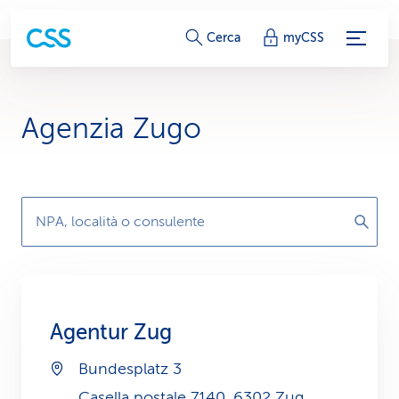
c
Cerca
myCSS
o
l
Agenzia Zugo
l
e
g
NPA, località o consulente
a
m
e
Agentur Zug
n
Bundesplatz 3
t
Casella postale 7140, 6302 Zug