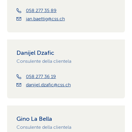
058 277 35 89
jan.baettig@css.ch
Danijel Dzafic
Consulente della clientela
058 277 36 19
danijel.dzafic@css.ch
Gino La Bella
Consulente della clientela