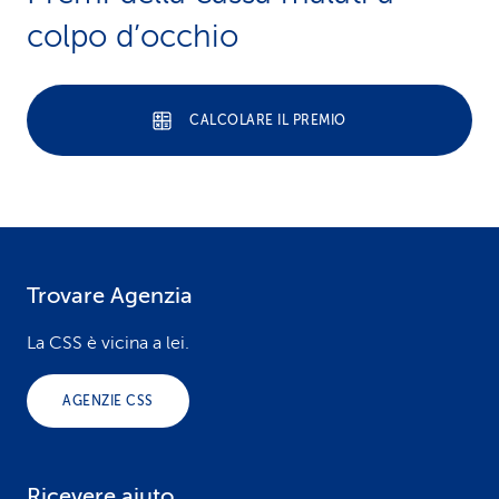
colpo d’occhio
CALCOLARE IL PREMIO
Trovare Agenzia
F
o
La CSS è vicina a lei.
o
AGENZIE CSS
t
e
Ricevere aiuto