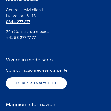
r
Centro servizi clienti
Lu–Ve, ore 8–18
0844 277 277
24h Consulenza medica
+41 58 277 77 77
Vivere in modo sano
Consigli, nozioni ed esercizi per lei.
SI ABBONI ALLA NEWSLETTER
Maggiori informazioni