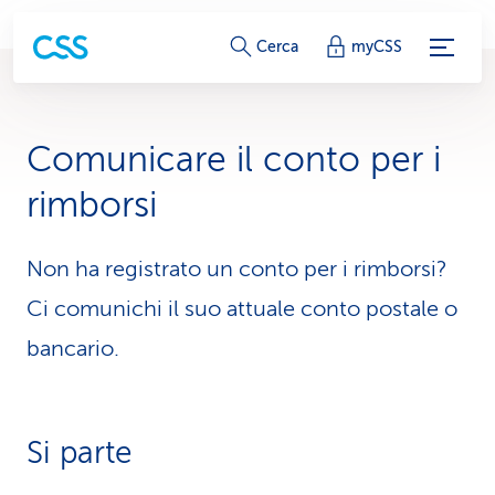
c
Cerca
myCSS
o
l
Comunicare il conto per i
l
rimborsi
e
g
Non ha registrato un conto per i rimborsi?
Ci comunichi il suo attuale conto postale o
a
bancario.
m
e
n
Si parte
t