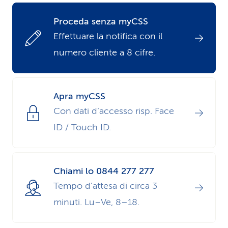
i
Proceda senza myCSS
d
Effettuare la notifica con il
numero cliente a 8 cifre.
i
s
e
Apra myCSS
Con dati d’accesso risp. Face
r
ID / Touch ID.
v
i
Chiami lo 0844 277 277
z
Tempo d'attesa di circa 3
i
minuti. Lu–Ve, 8–18.
o