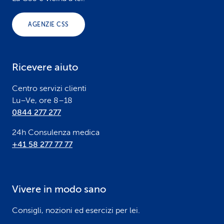
o
AGENZIE CSS
t
e
Ricevere aiuto
r
Centro servizi clienti
Lu–Ve, ore 8–18
0844 277 277
24h Consulenza medica
+41 58 277 77 77
Vivere in modo sano
Consigli, nozioni ed esercizi per lei.