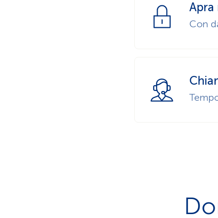
Apra
Con da
Chia
Tempo 
Do