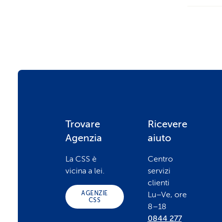
Le invie
automat
F
Trovare
Ricevere
Agenzia
aiuto
o
La CSS è
Centro
vicina a lei.
servizi
o
clienti
AGENZIE
Lu–Ve, ore
CSS
8–18
t
0844 277