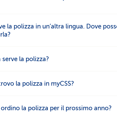
ve la polizza in un’altra lingua. Dove pos
rla?
rre il documento per un viaggio all’estero? In que
 serve la polizza?
sufficiente un
attestato d’assicurazione
.
zza è un documento ufficiale ed è chiamata polizz
rovo la polizza in myCSS?
ativa o
contratto d'assicurazione
. È un contratto tr
lati e la persona assicurata.
ubrica Profilo alla voce «Documenti» può accedere
rdino la polizza per il prossimo anno?
izza in qualsiasi momento e scaricarla come PDF.