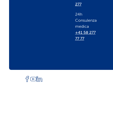
277
e
24h
Consulenza
r
medica
+41 58 277
77 77