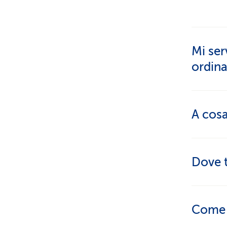
Mi ser
ordina
Le occo
A cosa
caso è 
La poli
Dove t
assicur
cassa ma
Nella r
Come o
sua pol