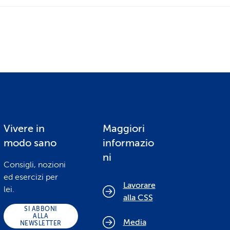
remo la polizza per il prossimo anno entro il 31 ot
ico.
Vivere in
Maggiori
modo sano
informazio
ni
Consigli, nozioni
ed esercizi per
Lavorare
lei.
alla CSS
SI ABBONI
ALLA
Media
NEWSLETTER