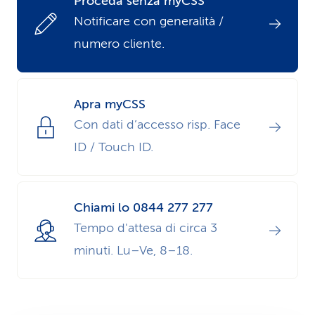
Proceda senza myCSS
i
Notificare con generalità /
numero cliente.
d
i
s
Apra myCSS
Con dati d’accesso risp. Face
e
ID / Touch ID.
r
v
Chiami lo 0844 277 277
i
Tempo d'attesa di circa 3
z
minuti. Lu–Ve, 8–18.
i
o