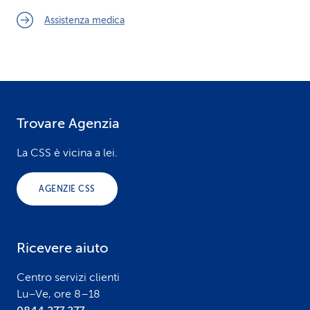
Assistenza medica
Trovare Agenzia
F
o
La CSS è vicina a lei.
o
AGENZIE CSS
t
e
Ricevere aiuto
r
Centro servizi clienti
Lu–Ve, ore 8–18