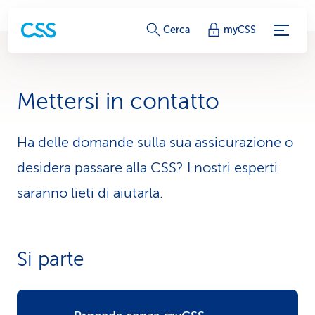
c
Cerca
myCSS
o
l
Mettersi in contatto
l
e
Ha delle domande sulla sua assicurazione o
desidera passare alla CSS? I nostri esperti
g
saranno lieti di aiutarla.
a
m
e
Si parte
n
t