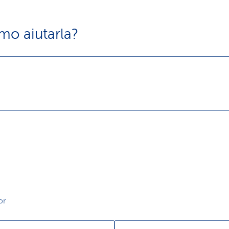
o aiutarla?
or