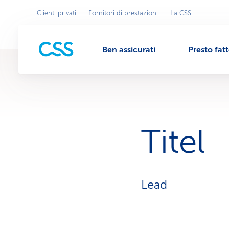
Clienti privati
Fornitori di prestazioni
La CSS
Seleziona
l'area
M
commerciale
Ben assicurati
Presto fat
e
n
u
Titel
Lead