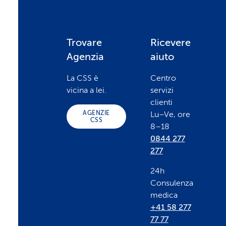
F
Trovare
Ricevere
Agenzia
aiuto
o
La CSS è
Centro
vicina a lei.
servizi
o
clienti
AGENZIE
Lu–Ve, ore
CSS
8–18
t
0844 277
277
e
24h
Consulenza
r
medica
+41 58 277
77 77