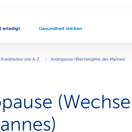
l erledigt
Gesundheit stärken
A
k
t
i
v
Krankheiten von A-Z
Andropause (Wechseljahre des Mannes)
e
r
N
a
v
pause (Wech­sel
i
g
a
t
annes)
i
o