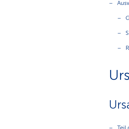
Ausw
G
S
R
Ur
Urs
Teil