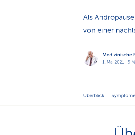
a
t
k
u
Als Andropause
n
d
e
von einer nachl
n
Medizinische
1. Mai 2021
| 5 M
Überblick
Symptom
Übe