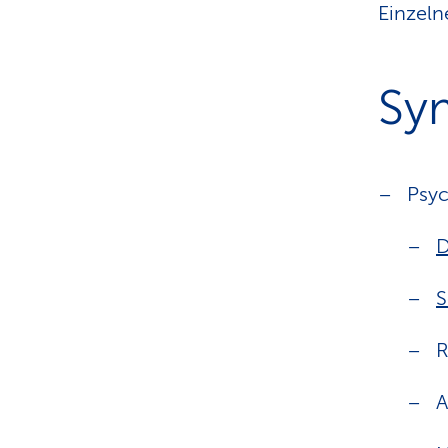
Einzeln
Sy
Psy
D
S
R
A