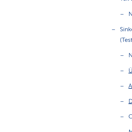
N
Sink
(Tes
N
Ü
A
D
C
M