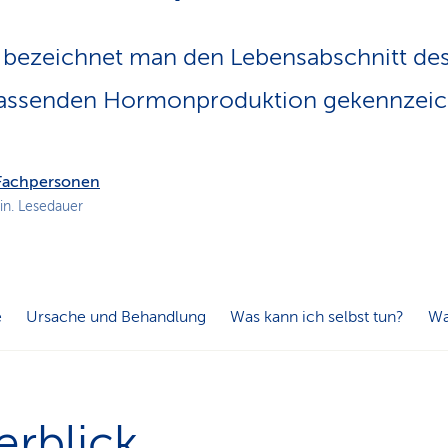
n
s
 bezeichnet man den Lebensabschnitt de
p
f
assenden Hor­mon­produktion gekennzeich
a
d
 Fachpersonen
in. Lesedauer
e
Ursache und Behandlung
Was kann ich selbst tun?
Wa
rblick