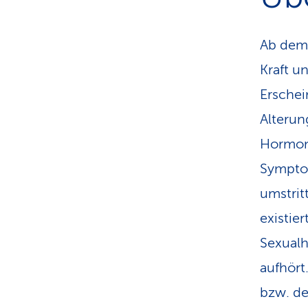
Ab dem 
Kraft u
Erschei
Alterun
Hormons
Symptom
umstrit
existie
Sexual­
aufhört
bzw. de