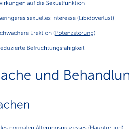
irkungen auf die Sexualfunktion
eringeres sexuelles Interesse (Libidoverlust)
chwächere Erektion (
Potenzstörung
)
eduzierte Befruchtungsfähigkeit
sache und Behandlu
achen
 des normalen Alterungsprozesses (Hauptgrund)