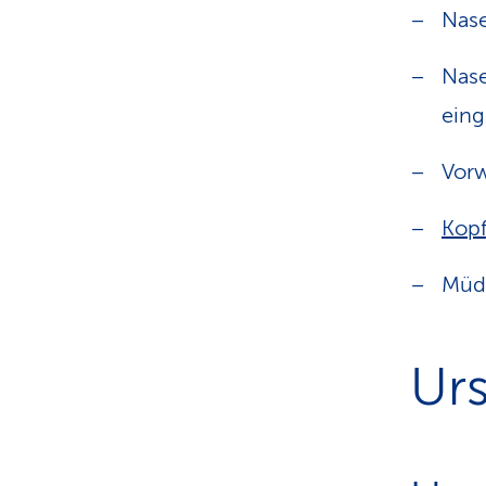
Nase
Nase
eing
Vor
Kop
Müdi
Ur