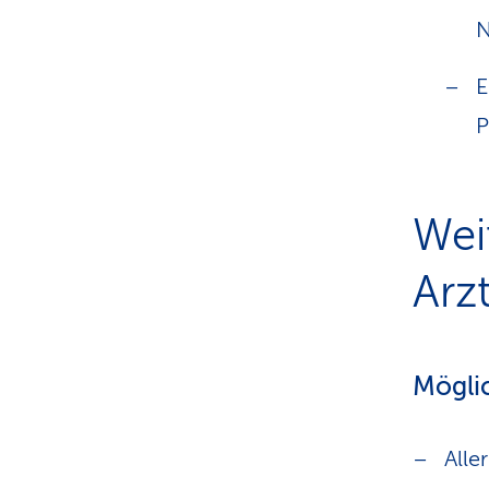
N
E
P
Wei
Arzt
Mögli
Alle