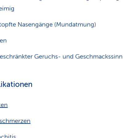
eimig
stopfte Nasengänge (Mundatmung)
sen
eschränkter Geruchs- und Geschmackssinn
ikationen
ten
sschmerzen
chitis