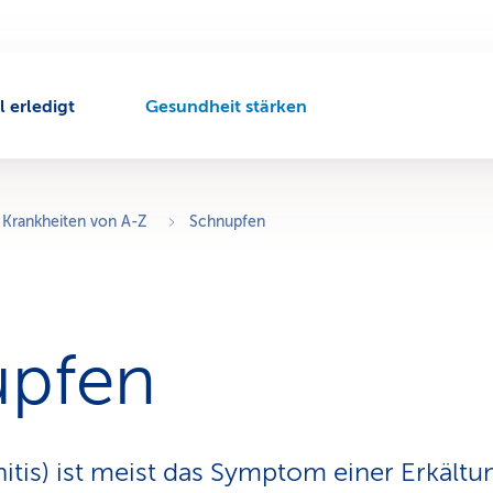
l erledigt
Gesundheit stärken
A
k
t
i
v
Krankheiten von A-Z
Schnupfen
e
r
N
a
v
upfen
i
g
a
t
i
itis) ist meist das Symptom einer Erkältu
o