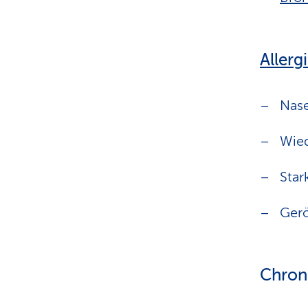
Allerg
Nase
Wied
Star
Gerö
Chron