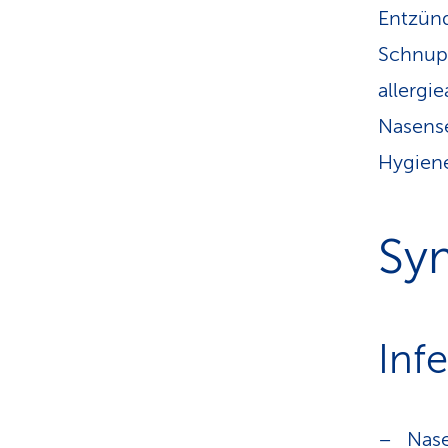
Entzün
Schnupf
allergi
Nasense
Hygiene
Sy
Inf
Nase