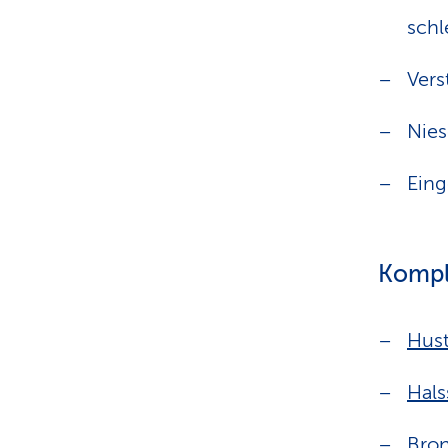
schl
Ver
Nie
Eing
Kompl
Hus
Hal
Bron