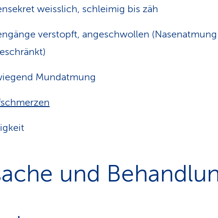
nsekret weisslich, schleimig bis zäh
ngänge verstopft, angeschwollen (Nasenatmung
eschränkt)
wiegend Mundatmung
fschmerzen
gkeit
sache und Behandlu