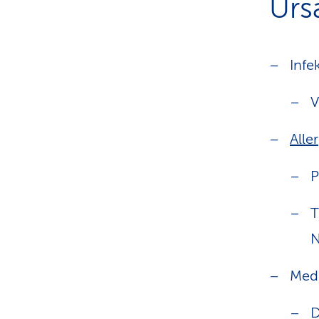
Urs
Infe
V
Alle
P
T
N
Med
D