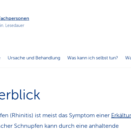
n
s
p
 Fachpersonen
f
in. Lesedauer
a
d
e
Ursache und Behandlung
Was kann ich selbst tun?
Wa
rblick
en (Rhinitis) ist meist das Symptom einer
Erkältu
cher Schnupfen kann durch eine anhaltende