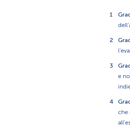
Grad
dell
Grad
l’ev
Grad
e no
indi
Grad
che 
all’