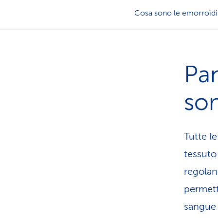
Cosa sono le emorroidi
Pa
son
Tutte le
tessuto 
regolano
permett
sangue 