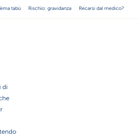
u
s
Tema tabù
Rischio: gravidanza
Recarsi dal medico?
i
e
s
r
t
v
i
i
c
 di
z
 che
a
i
r
o
ntendo