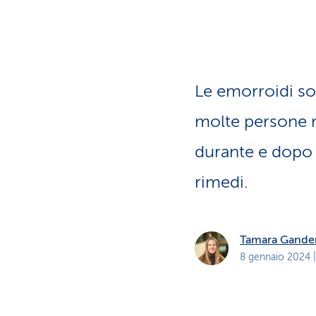
i
p
r
i
v
a
t
i
Le emorroidi so
molte persone n
durante e dopo u
rimedi.
Tamara Gande
8 gennaio 2024
|