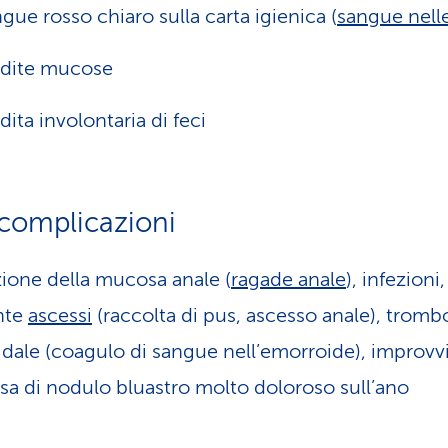
gue rosso chiaro sulla carta igienica (
sangue nelle
rdite mucose
dita involontaria di feci
 complicazioni
zione della mucosa anale (
ragade anale
), infezioni,
nte
ascessi
(raccolta di pus, ascesso anale), tromb
dale (coagulo di sangue nell’emorroide), improvv
a di nodulo bluastro molto doloroso sull’ano