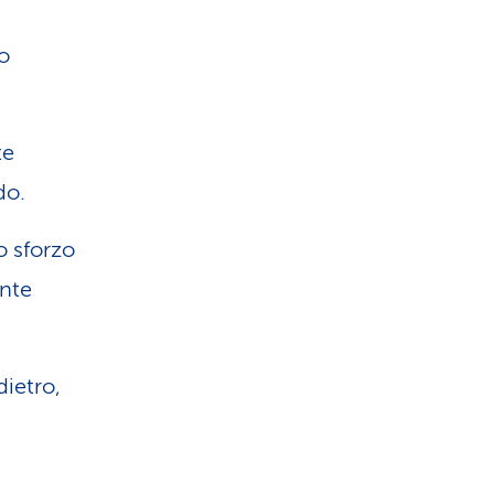
o
te
do.
o sforzo
inte
dietro,