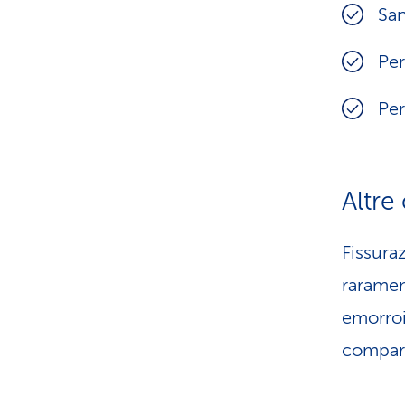
San
Pe
Per
Altre
Fissura
rarame
emorroi
compars