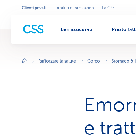
Clienti privati
Fornitori di prestazioni
La CSS
Seleziona
A
r
l'area
M
e
commerciale
a
c
Ben assicurati
Presto fat
o
e
m
m
e
r
n
c
i
Rafforzare la salute
Corpo
Stomaco & i
a
l
u
e
a
t
t
i
v
Emorr
a
:
C
l
i
e trat
e
n
t