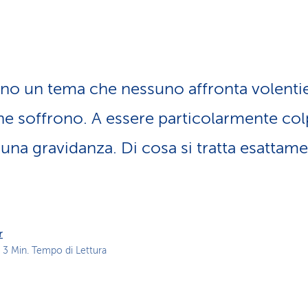
z
i
o
n
e
a
no un tema che nessuno affronta volentie
t
t
e soffrono. A essere particolarmente col
i
v
na gravidanza. Di cosa si tratta esattamen
o
r
 3 Min. Tempo di Lettura