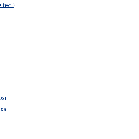
 feci
)
osi
isa