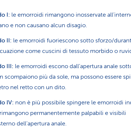
o I:
le emorroidi rimangono inosservate all’intern
’ano e non causano alcun disagio.
o II:
le emorroidi fuoriescono sotto sforzo/duran
acuazione come cuscini di tessuto morbido o ruvi
o III:
le emorroidi escono dall’apertura anale sott
n scompaiono più da sole, ma possono essere sp
etro nel retto con un dito.
o IV:
non è più possibile spingere le emorroidi in
rimangono permanentemente palpabili e visibili
esterno dell’apertura anale.