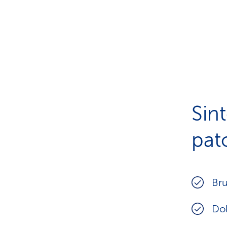
Sint
pat
Bru
Dol