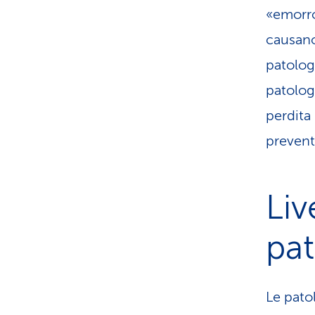
«emorro
causano 
patologi
patolog
perdita
prevent
Liv
pat
Le patol