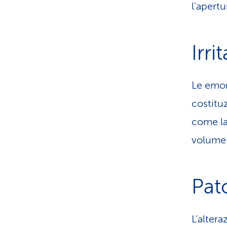
l’apertu
Irri
Le emor
costitu
come la
volume 
Pat
L’alter