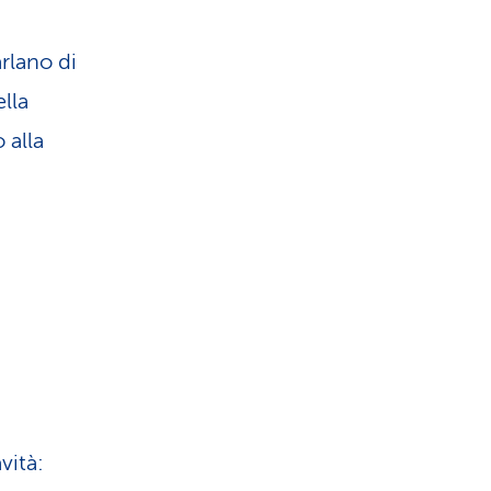
arlano di
ella
 alla
vità: