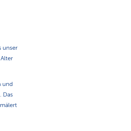
s unser
 Alter
 und
. Das
hmälert