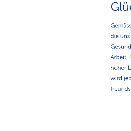
Glüc
Gemäss 
die uns
Gesundh
Arbeit,
hoher L
wird je
freunds