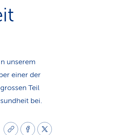
e
it
v
-
i
L
g
i
 in unserem
a
n
ber einer der
t
k
grossen Teil
i
sundheit bei.
s
o