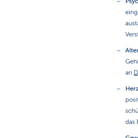
Psyc
eing
aust
Vers
Alte
Gehi
an
D
Herz
posi
schü
das 
Gewi