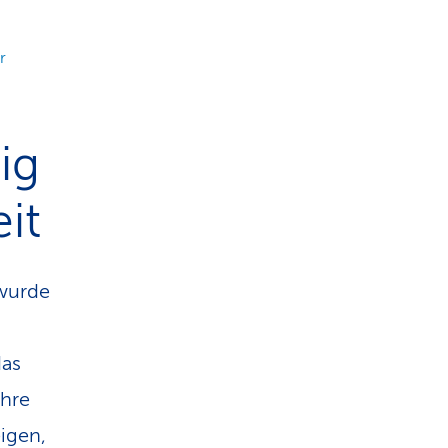
r
ig
it
 wurde
das
ihre
igen,