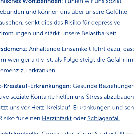
hisches Wohlbefinden:
Fühlen wir uns sozial
ebunden und können uns über unsere Gefühle
auschen, senkt dies das Risiko für depressive
timmungen und stärkt unsere Belastbarkeit.
rsdemenz:
Anhaltende Einsamkeit führt dazu, das
rn weniger aktiv ist, als Folge steigt die Gefahr im
emenz
zu erkranken.
-Kreislauf-Erkrankungen:
Gesunde Beziehungen
tive soziale Kontakte helfen uns Stress abzubauen
tzt uns vor Herz-Kreislauf-Erkrankungen und sc
Risiko für einen
Herzinfarkt
oder
Schlaganfall
.
chtskontrolle:
Gemäss der «Grant Study» fällt es