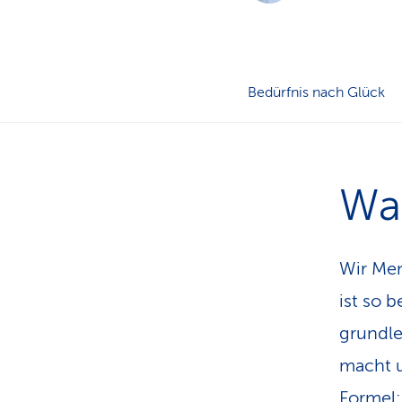
Bedürfnis nach Glück
Wa
Wir Men
ist so 
grund­l
macht u
Formel: