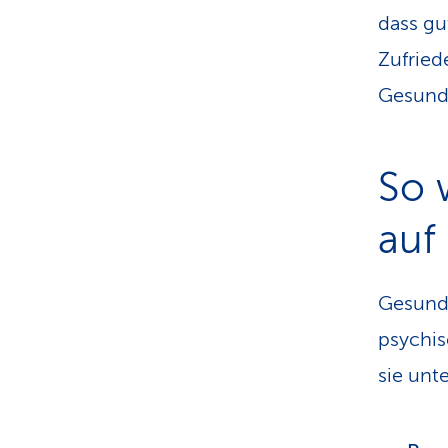
dass gu
Zufried
Gesundh
So 
auf
Gesunde
psychis
sie unt