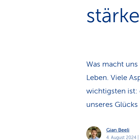
a
t
stärk
k
u
n
d
e
n
Was macht uns g
Leben. Viele As
wich­tigsten is
unseres Glücks 
Gian Beeli
4. August 2024
|