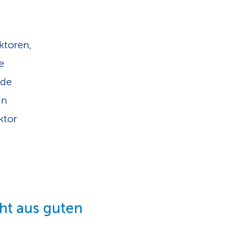
ktoren,
e
nde
in
ktor
ht aus guten