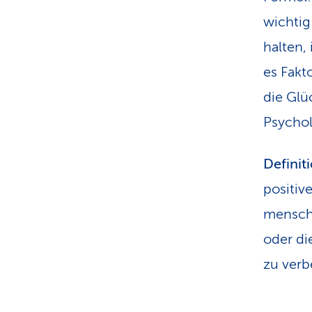
wichtig
halten,
es Fakt
die Glü
Psychol
Definit
positiv
menschl
oder di
zu verb