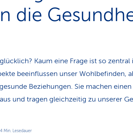
n
en die Gesundhe
s
p
f
a
d
lücklich? Kaum eine Frage ist so zentral
pekte beeinflussen unser Wohlbefinden, a
t: gesunde Beziehungen. Sie machen einen 
aus und tragen gleichzeitig zu unserer Ge
 4 Min. Lesedauer