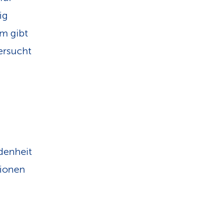
ig
em gibt
ersucht
denheit
tionen