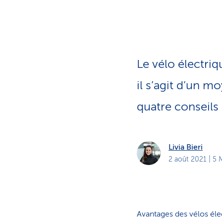
t
s
p
r
i
v
é
s
Le vélo électriq
il s’agit d’un m
quatre conseils 
Livia Bieri
2 août 2021
| 5 
Avantages des vélos éle