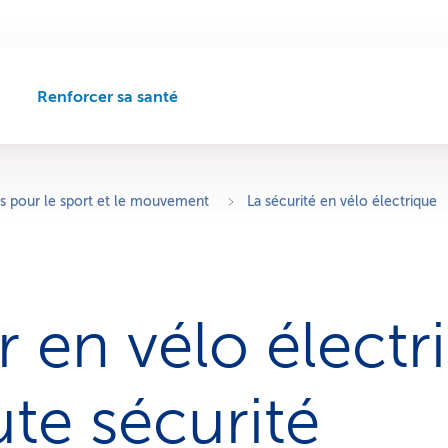
Renforcer sa santé
C
h
e
m
i
s pour le sport et le mouvement
La sécurité en vélo électrique
n
d
e
n
a
 en vélo élec­tr
v
i
g
a
ute sécurité
t
i