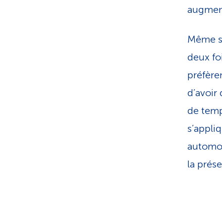
augmen
Même si
deux fo
préfèren
d’avoir
de temp
s’appli
automob
la prés