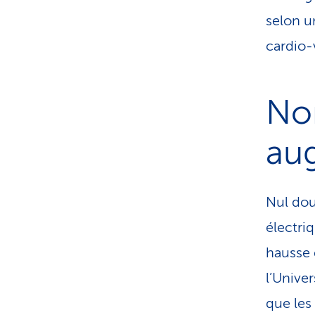
selon u
cardio-
No
au
Nul dou
électri
hausse 
l’Univer
que les