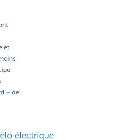
ont
e et
 moins
cipe
s
rd – de
vélo électrique