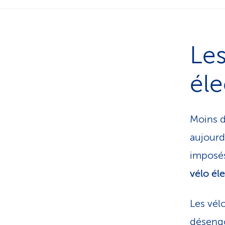
Les
éle
Moins de
aujourd’
imposés
vélo él
Les vél
désengo