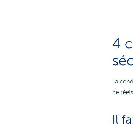
4 c
séc
La cond
de réel
Il f