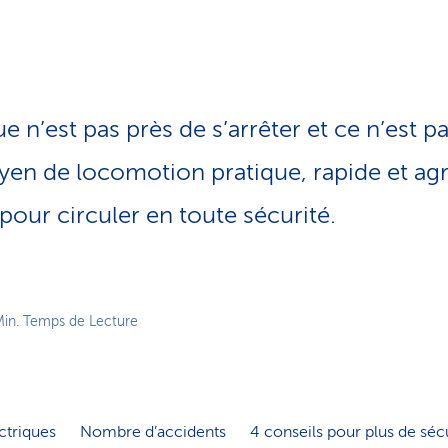
o
n
a
c
t
i
ue n’est pas près de s’arrêter et ce n’est p
f
oyen de locomotion pratique, rapide et agr
pour circuler en toute sécurité.
Min. Temps de Lecture
ctriques
Nombre d’accidents
4 conseils pour plus de séc